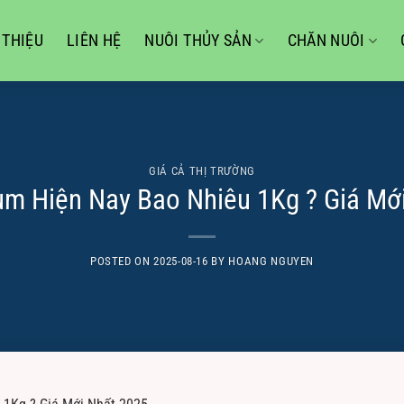
 THIỆU
LIÊN HỆ
NUÔI THỦY SẢN
CHĂN NUÔI
GIÁ CẢ THỊ TRƯỜNG
m Hiện Nay Bao Nhiêu 1Kg ? Giá Mớ
POSTED ON
2025-08-16
BY
HOANG NGUYEN