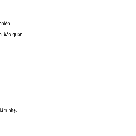
nhiên.
n, bảo quản.
giảm nhẹ.