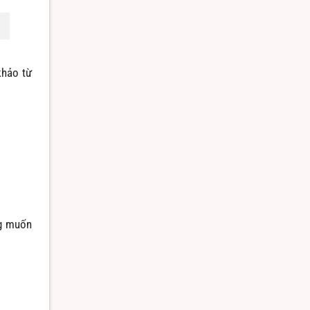
khảo từ
ng muốn