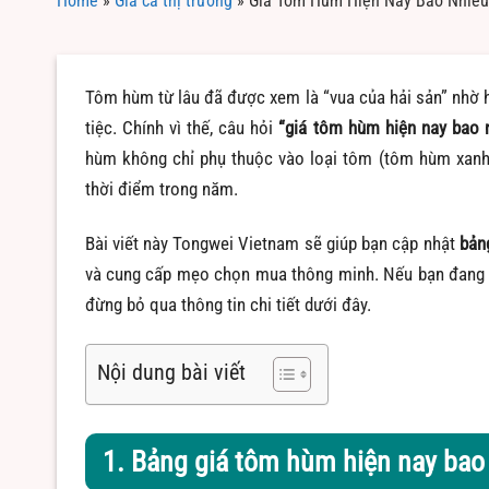
Home
»
Giá cả thị trường
»
Giá Tôm Hùm Hiện Nay Bao Nhiêu
Tôm hùm từ lâu đã được xem là “vua của hải sản” nhờ h
tiệc. Chính vì thế, câu hỏi
“giá tôm hùm hiện nay bao 
hùm không chỉ phụ thuộc vào loại tôm (tôm hùm xanh,
thời điểm trong năm.
Bài viết này Tongwei Vietnam sẽ giúp bạn cập nhật
bản
và cung cấp mẹo chọn mua thông minh. Nếu bạn đang c
đừng bỏ qua thông tin chi tiết dưới đây.
Nội dung bài viết
1. Bảng giá tôm hùm hiện nay bao