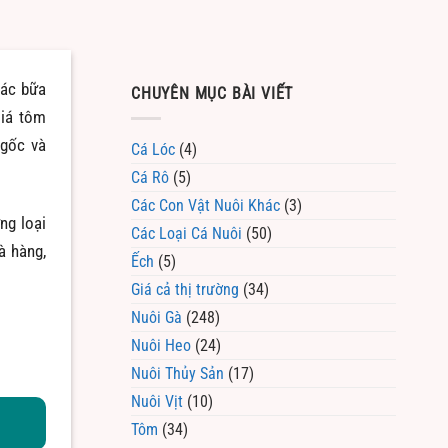
các bữa
CHUYÊN MỤC BÀI VIẾT
Giá tôm
 gốc và
Cá Lóc
(4)
Cá Rô
(5)
Các Con Vật Nuôi Khác
(3)
ng loại
Các Loại Cá Nuôi
(50)
à hàng,
Ếch
(5)
Giá cả thị trường
(34)
Nuôi Gà
(248)
Nuôi Heo
(24)
Nuôi Thủy Sản
(17)
Nuôi Vịt
(10)
Tôm
(34)