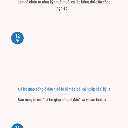
Bạn có nhận ra rằng kỹ thuật nuôi cá lóc bằng thức ăn công
nghiệp ...
12
Apr
Cá bò giáp sống ở đâu? Hé lộ bí mật loài cá “giáp sắt” kỳ lạ
Bạn từng tò mò “cá bò giáp sống ở đâu” và vì sao loài cá ...
11