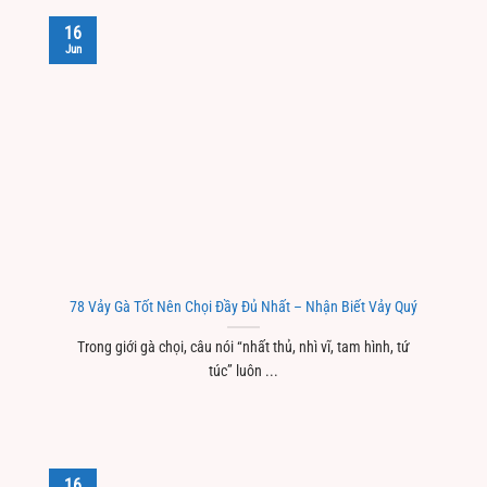
16
Jun
78 Vảy Gà Tốt Nên Chọi Đầy Đủ Nhất – Nhận Biết Vảy Quý
Trong giới gà chọi, câu nói “nhất thủ, nhì vĩ, tam hình, tứ
túc” luôn ...
16