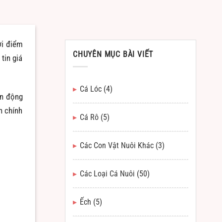
ời điểm
CHUYÊN MỤC BÀI VIẾT
tin giá
Cá Lóc
(4)
ến động
h chính
Cá Rô
(5)
Các Con Vật Nuôi Khác
(3)
Các Loại Cá Nuôi
(50)
Ếch
(5)