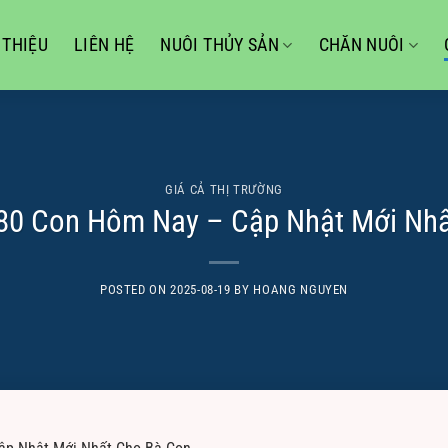
 THIỆU
LIÊN HỆ
NUÔI THỦY SẢN
CHĂN NUÔI
GIÁ CẢ THỊ TRƯỜNG
80 Con Hôm Nay – Cập Nhật Mới Nh
POSTED ON
2025-08-19
BY
HOANG NGUYEN