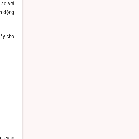
 so với
ến động
này cho
do cung