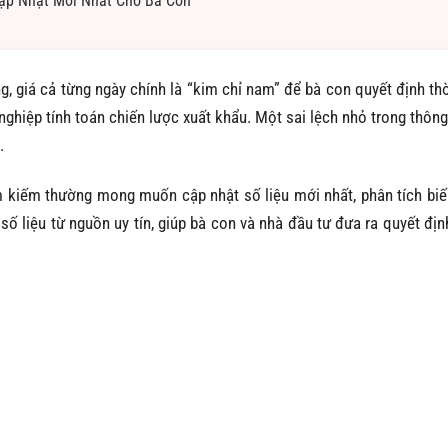
ập Nhật Mới Nhất Cho Bà Con
ng, giá cả từng ngày chính là “kim chỉ nam” để bà con quyết định th
ghiệp tính toán chiến lược xuất khẩu. Một sai lệch nhỏ trong thông 
.
ìm kiếm thường mong muốn cập nhật số liệu mới nhất, phân tích bi
 số liệu từ nguồn uy tín, giúp bà con và nhà đầu tư đưa ra quyết địn