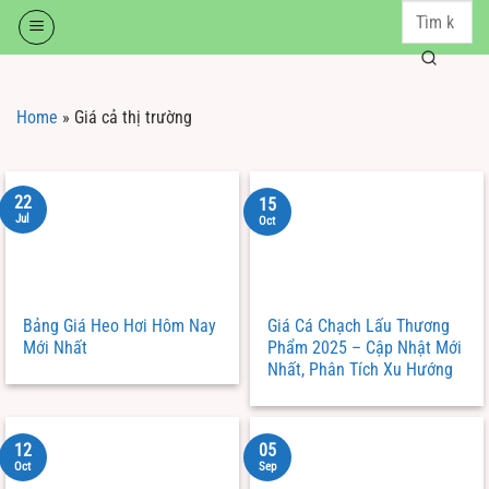
Skip
to
content
Home
»
Giá cả thị trường
22
15
Jul
Oct
Bảng Giá Heo Hơi Hôm Nay
Giá Cá Chạch Lấu Thương
Mới Nhất
Phẩm 2025 – Cập Nhật Mới
Nhất, Phân Tích Xu Hướng
12
05
Oct
Sep