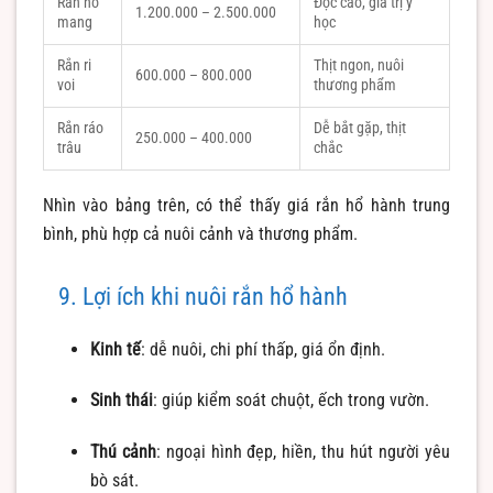
Rắn hổ
Độc cao, giá trị y
1.200.000 – 2.500.000
mang
học
Rắn ri
Thịt ngon, nuôi
600.000 – 800.000
voi
thương phẩm
Rắn ráo
Dễ bắt gặp, thịt
250.000 – 400.000
trâu
chắc
Nhìn vào bảng trên, có thể thấy giá rắn hổ hành trung
bình, phù hợp cả nuôi cảnh và thương phẩm.
9. Lợi ích khi nuôi rắn hổ hành
Kinh tế
: dễ nuôi, chi phí thấp, giá ổn định.
Sinh thái
: giúp kiểm soát chuột, ếch trong vườn.
Thú cảnh
: ngoại hình đẹp, hiền, thu hút người yêu
bò sát.