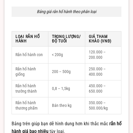
Bảng giá rắn hổ hành theo phân loại
LOẠI RẮN HỔ
TRỌNG LƯỢNG/
GIÁ THAM
HÀNH
ĐỘ TUỔI
KHẢO (VNĐ)
120.000 –
Rắn hổ hành con
< 200g
200.000
Rắn hổ hành
250.000 –
200 – 500g
giống
400.000
Rắn hổ hành
450.000 –
0,8 – 1,5kg
trưởng thành
650.000
Rắn hổ hành
350.000 –
Bán theo kg
thương phẩm
500.000/kg
Bảng trên giúp bạn dễ hình dung hơn khi thắc mắc
rắn hổ
hành giá bao nhiêu
tùy loại.