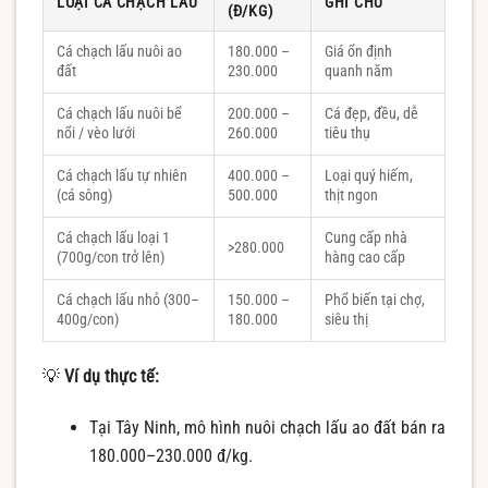
LOẠI CÁ CHẠCH LẤU
GHI CHÚ
(Đ/KG)
Cá chạch lấu nuôi ao
180.000 –
Giá ổn định
đất
230.000
quanh năm
Cá chạch lấu nuôi bể
200.000 –
Cá đẹp, đều, dễ
nổi / vèo lưới
260.000
tiêu thụ
Cá chạch lấu tự nhiên
400.000 –
Loại quý hiếm,
(cá sông)
500.000
thịt ngon
Cá chạch lấu loại 1
Cung cấp nhà
>280.000
(700g/con trở lên)
hàng cao cấp
Cá chạch lấu nhỏ (300–
150.000 –
Phổ biến tại chợ,
400g/con)
180.000
siêu thị
💡
Ví dụ thực tế:
Tại Tây Ninh, mô hình nuôi chạch lấu ao đất bán ra
180.000–230.000 đ/kg.