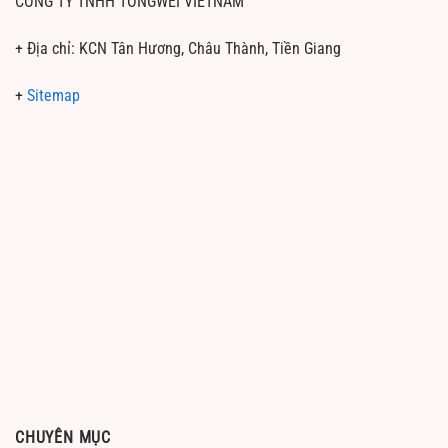
CÔNG TY TNHH TONGWEI VIETNAM
+ Địa chỉ: KCN Tân Hương, Châu Thành, Tiền Giang
+
Sitemap
CHUYÊN MỤC