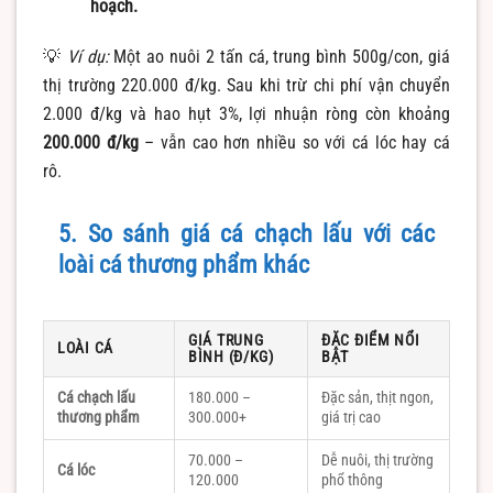
hoạch.
💡
Ví dụ:
Một ao nuôi 2 tấn cá, trung bình 500g/con, giá
thị trường 220.000 đ/kg. Sau khi trừ chi phí vận chuyển
2.000 đ/kg và hao hụt 3%, lợi nhuận ròng còn khoảng
200.000 đ/kg
– vẫn cao hơn nhiều so với cá lóc hay cá
rô.
5. So sánh giá cá chạch lấu với các
loài cá thương phẩm khác
GIÁ TRUNG
ĐẶC ĐIỂM NỔI
LOÀI CÁ
BÌNH (Đ/KG)
BẬT
Cá chạch lấu
180.000 –
Đặc sản, thịt ngon,
thương phẩm
300.000+
giá trị cao
70.000 –
Dễ nuôi, thị trường
Cá lóc
120.000
phổ thông