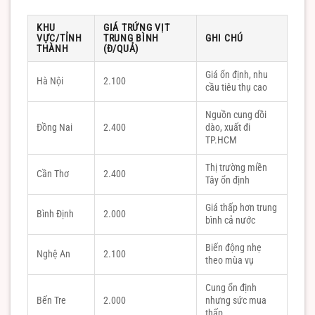
KHU
GIÁ TRỨNG VỊT
VỰC/TỈNH
TRUNG BÌNH
GHI CHÚ
THÀNH
(Đ/QUẢ)
Giá ổn định, nhu
Hà Nội
2.100
cầu tiêu thụ cao
Nguồn cung dồi
Đồng Nai
2.400
dào, xuất đi
TP.HCM
Thị trường miền
Cần Thơ
2.400
Tây ổn định
Giá thấp hơn trung
Bình Định
2.000
bình cả nước
Biến động nhẹ
Nghệ An
2.100
theo mùa vụ
Cung ổn định
Bến Tre
2.000
nhưng sức mua
thấp