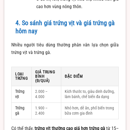
cao hơn vùng nông thôn.
4. So sánh giá trứng vịt và giá trứng gà
hôm nay
Nhiều người tiêu dùng thường phân vân lựa chọn giữa
trứng vịt và trứng gà.
GIÁ TRUNG
LOẠI
BÌNH
ĐẶC ĐIỂM
TRỨNG
(Đ/QUẢ)
Trứng
2.000 –
Kích thước to, giàu dinh dưỡng,
vịt
4.000
làm bánh, chế biến đa dạng
Trứng
1.900 –
Nhỏ hơn, dễ ăn, phổ biến trong
gà
2.400
bữa cơm gia đình
Có thể thấy,
trứng vịt thường cao giá hơn trứng gà
từ 15–