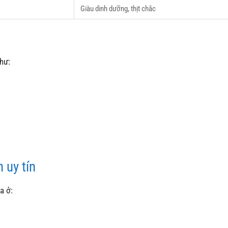
Giàu dinh dưỡng, thịt chắc
hư:
 uy tín
a ở: