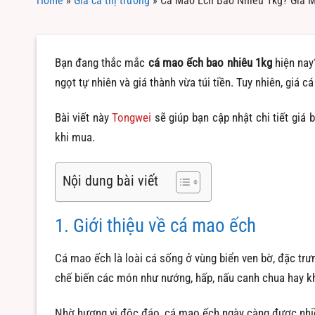
Home
»
Giá cả thị trường
»
Cá Mao Ếch Bao Nhiêu 1kg? Giá 
Bạn đang thắc mắc
cá mao ếch bao nhiêu 1kg
hiện nay
ngọt tự nhiên và giá thành vừa túi tiền. Tuy nhiên, giá
Bài viết này
Tongwei
sẽ giúp bạn cập nhật chi tiết giá
khi mua.
Nội dung bài viết
1. Giới thiệu về cá mao ếch
Cá mao ếch là loài cá sống ở vùng biển ven bờ, đặc trưng
chế biến các món như nướng, hấp, nấu canh chua hay k
Nhờ hương vị độc đáo, cá mao ếch ngày càng được nhiều