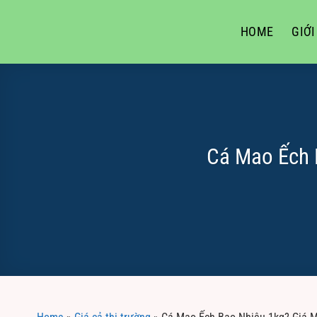
Skip
to
HOME
GIỚI
content
Cá Mao Ếch 