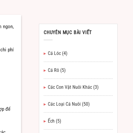
m ngon,
CHUYÊN MỤC BÀI VIẾT
chi phí
Cá Lóc
(4)
Cá Rô
(5)
Các Con Vật Nuôi Khác
(3)
Các Loại Cá Nuôi
(50)
hợp để
Ếch
(5)
các