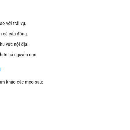
o với trái vụ.
n cá cấp đông.
hu vực nội địa.
 hơn cá nguyên con.
n
am khảo các mẹo sau: