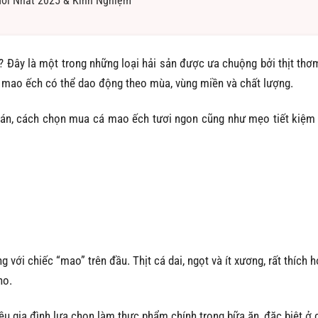
Mới Nhất 2025 & Kinh Nghiệm
? Đây là một trong những loại hải sản được ưa chuộng bởi thịt thơ
 cá mao ếch có thể dao động theo mùa, vùng miền và chất lượng.
 bán, cách chọn mua cá mao ếch tươi ngon cũng như mẹo tiết kiệm 
 với chiếc “mao” trên đầu. Thịt cá dai, ngọt và ít xương, rất thích 
ho.
 gia đình lựa chọn làm thực phẩm chính trong bữa ăn, đặc biệt ở 