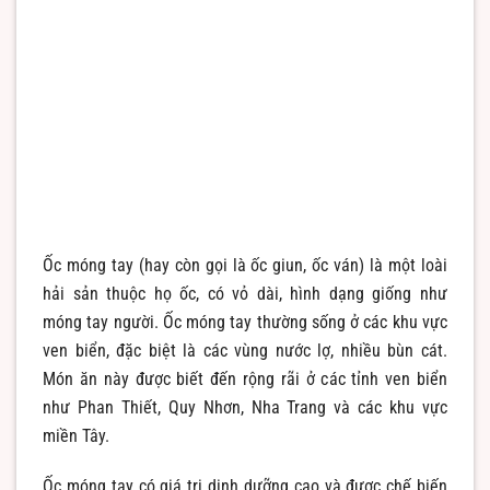
Ốc móng tay (hay còn gọi là ốc giun, ốc ván) là một loài
hải sản thuộc họ ốc, có vỏ dài, hình dạng giống như
móng tay người. Ốc móng tay thường sống ở các khu vực
ven biển, đặc biệt là các vùng nước lợ, nhiều bùn cát.
Món ăn này được biết đến rộng rãi ở các tỉnh ven biển
như Phan Thiết, Quy Nhơn, Nha Trang và các khu vực
miền Tây.
Ốc móng tay có giá trị dinh dưỡng cao và được chế biến