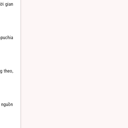
ời gian
mpuchia
g theo,
m nguồn