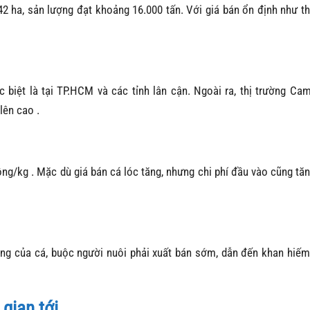
42 ha, sản lượng đạt khoảng 16.000 tấn.
Với giá bán ổn định như th
 biệt là tại TP.HCM và các tỉnh lân cận.
Ngoài ra, thị trường Ca
 lên cao
.
ồng/kg
.
Mặc dù giá bán cá lóc tăng, nhưng chi phí đầu vào cũng tăn
áng của cá, buộc người nuôi phải xuất bán sớm, dẫn đến khan hiế
 gian tới