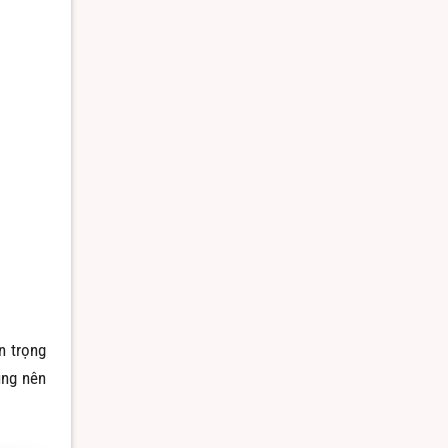
n trọng
ũng nên