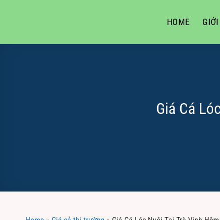
Skip
to
HOME
GIỚI
content
Giá Cá Lóc