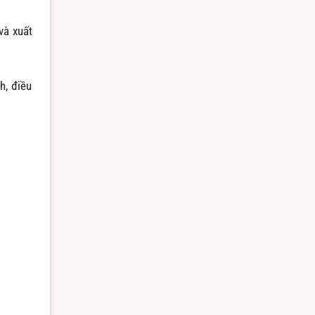
và xuất
h, điều