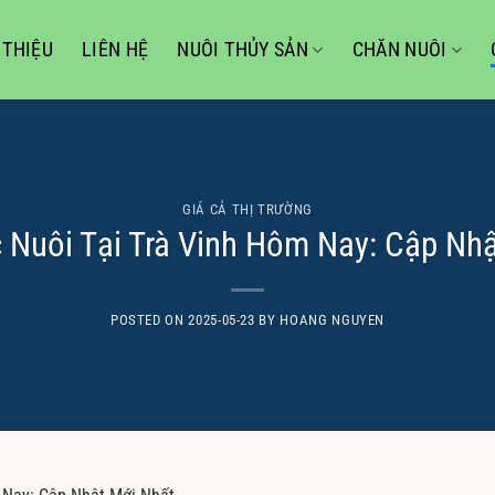
 THIỆU
LIÊN HỆ
NUÔI THỦY SẢN
CHĂN NUÔI
GIÁ CẢ THỊ TRƯỜNG
 Nuôi Tại Trà Vinh Hôm Nay: Cập Nh
POSTED ON
2025-05-23
BY
HOANG NGUYEN