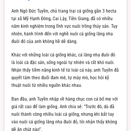
Anh Ngô Đức Tuyền, chủ trang trại cá giống gần 3 hecta
tại xã Mỹ Hạnh Đông, Cai Lậy, Tiền Giang, đã có nhiều
năm kinh nghiệm trong lĩnh vực nuôi trồng thủy sản. Tuy
nhiên, hành trình đến với nghề nuôi cá giống lăng nha
đuôi đỏ của anh không hề dễ dàng.
Khác với những loài cá giống khác, cá lăng nha đuôi đỏ
là loài cá đặc sản, sống ngoài tự nhiên và rất khó nuôi.
Nhận thấy tiềm năng kinh tế từ loài cá này, anh Tuyền đã
quyết tâm theo đuổi đam mê, tự mày mò, học hỏi kỹ
thuật nuôi từ nhiều nguồn khác nhau.
Ban đầu, anh Tuyền nhập về hàng chục con cá bố mẹ với
giá rất cao để làm giống. Anh chia sẻ: “Trước đó, dù đã
nuôi thành công nhiều loài cá giống, nhưng khi bắt tay
vào nuôi cá giống lăng nha đuôi đỏ, tôi nhận thấy không
dễ ăn chút nào”.