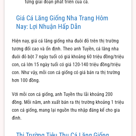
từng giai đoạn phát triển của cá.
Giá Cá Lăng Giống Nha Trang Hôm
Nay: Lợi Nhuận Hấp Dẫn
Hiện nay, giá cá lăng giống nha đuôi đỏ trên thị trường
tương đối cao và ổn định. Theo anh Tuyền, cá lăng nha
đuôi đỏ bột 7 ngày tuổi có giá khoảng 60 triệu đồng/triệu
con, cá lớn 15 ngày tuổi có giá 120-140 triệu đồng/triệu
con. Như vậy, mỗi con cá giống có giá bán ra thị trường
hơn 100 đồng.
Với mỗi con cá giống, anh Tuyền thu lãi khoảng 200
đồng. Mỗi năm, anh xuất bán ra thị trường khoảng 1 triệu
con cá giống, mang lại nguồn thu nhập đáng kể cho gia
đình.
Thị Trường Tiêu Thụ Cá Lăng Giống