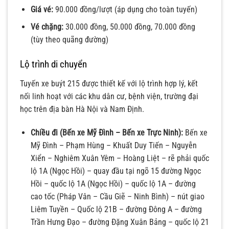
Giá vé:
90.000 đồng/lượt (áp dụng cho toàn tuyến)
Vé chặng:
30.000 đồng, 50.000 đồng, 70.000 đồng
(tùy theo quãng đường)
Lộ trình di chuyển
Tuyến xe buýt 215 được thiết kế với lộ trình hợp lý, kết
nối linh hoạt với các khu dân cư, bệnh viện, trường đại
học trên địa bàn Hà Nội và Nam Định.
Chiều đi (Bến xe Mỹ Đình – Bến xe Trực Ninh):
Bến xe
Mỹ Đình – Phạm Hùng – Khuất Duy Tiến – Nguyễn
Xiển – Nghiêm Xuân Yêm – Hoàng Liệt – rẽ phải quốc
lộ 1A (Ngọc Hồi) – quay đầu tại ngõ 15 đường Ngọc
Hồi – quốc lộ 1A (Ngọc Hồi) – quốc lộ 1A – đường
cao tốc (Pháp Vân – Cầu Giẽ – Ninh Bình) – nút giao
Liêm Tuyền – Quốc lộ 21B – đường Đông A – đường
Trần Hưng Đạo – đường Đặng Xuân Bảng – quốc lộ 21