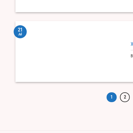
21
Jul
X
B
1
2