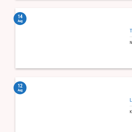
14
Aug
T
N
12
Aug
L
K