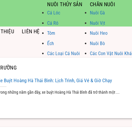
NUÔI THỦY SẢN
CHĂN NUÔI
Cá Lóc
Nuôi Gà
Cá Rô
Nuôi Vịt
 THIỆU
LIÊN HỆ
Tôm
Nuôi Heo
Ếch
Nuôi Bò
Các Loại Cá Nuôi
Các Con Vật Nuôi Khá
 TRƯỜNG
e Buýt Hoàng Hà Thái Bình: Lịch Trình, Giá Vé & Giờ Chạy
rong những năm gần đây, xe buýt Hoàng Hà Thái Bình đã trở thành một ...