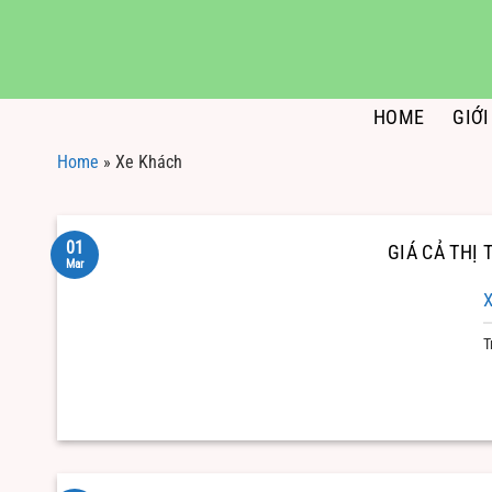
Skip
to
content
HOME
GIỚI
Home
»
Xe Khách
01
GIÁ CẢ THỊ
Mar
X
T