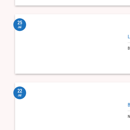
25
Jul
L
B
22
Jul
B
N