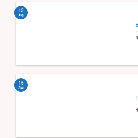
15
Aug
X
N
15
Aug
T
N