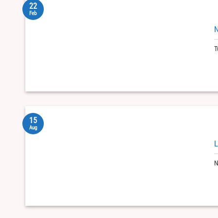
22
Feb
N
T
15
Aug
L
N