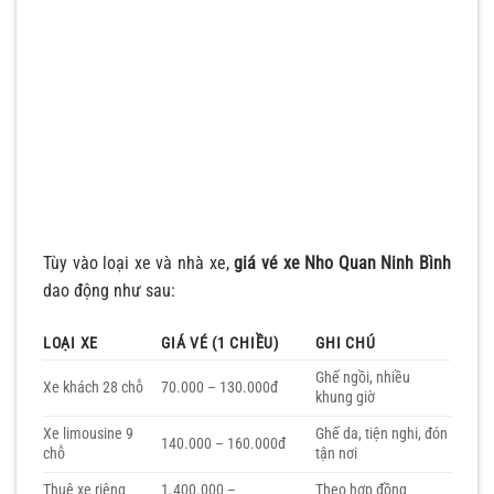
Tùy vào loại xe và nhà xe,
giá vé xe Nho Quan Ninh Bình
dao động như sau:
LOẠI XE
GIÁ VÉ (1 CHIỀU)
GHI CHÚ
Ghế ngồi, nhiều
Xe khách 28 chỗ
70.000 – 130.000đ
khung giờ
Xe limousine 9
Ghế da, tiện nghi, đón
140.000 – 160.000đ
chỗ
tận nơi
Thuê xe riêng
1.400.000 –
Theo hợp đồng