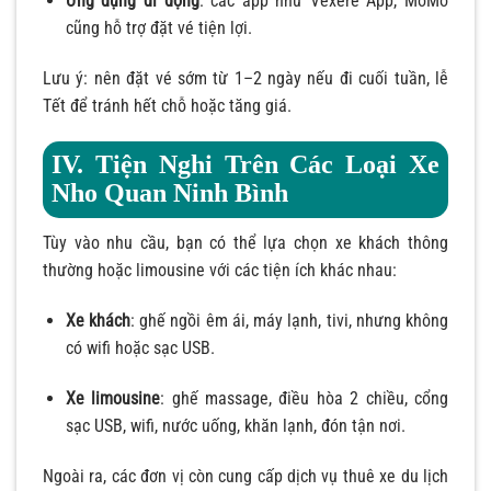
Ứng dụng di động
: các app như Vexere App, MoMo
cũng hỗ trợ đặt vé tiện lợi.
Lưu ý: nên đặt vé sớm từ 1–2 ngày nếu đi cuối tuần, lễ
Tết để tránh hết chỗ hoặc tăng giá.
IV. Tiện Nghi Trên Các Loại Xe
Nho Quan Ninh Bình
Tùy vào nhu cầu, bạn có thể lựa chọn xe khách thông
thường hoặc limousine với các tiện ích khác nhau:
Xe khách
: ghế ngồi êm ái, máy lạnh, tivi, nhưng không
có wifi hoặc sạc USB.
Xe limousine
: ghế massage, điều hòa 2 chiều, cổng
sạc USB, wifi, nước uống, khăn lạnh, đón tận nơi.
Ngoài ra, các đơn vị còn cung cấp dịch vụ thuê xe du lịch