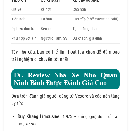
TIÊU CHÍ
XE KHÁCH
XE LIMOUSINE
Giá vé
Rẻ hơn
Cao hơn
Tiện nghi
Cơ bản
Cao cấp (ghế massage, wifi)
Dịch vụ đón trả
Bến xe
Tận nơi nội thành
Phù hợp với ai?
Người đi làm, SV
Du khách, gia đình
Tùy nhu cầu, bạn có thể linh hoạt lựa chọn để đảm bảo
trải nghiệm di chuyển tốt nhất.
IX. Review Nhà Xe Nho Quan
Ninh Bình Được Đánh Giá Cao
Dựa trên đánh giá người dùng từ Vexere và các nền tảng
uy tín:
Duy Khang Limousine
: 4.9/5 – đúng giờ, đón trả tận
nơi, xe sạch.