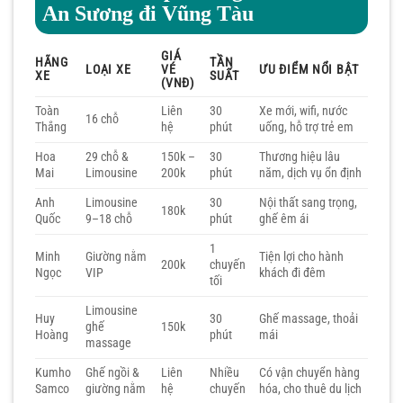
An Sương đi Vũng Tàu
GIÁ
HÃNG
TẦN
LOẠI XE
VÉ
ƯU ĐIỂM NỔI BẬT
XE
SUẤT
(VNĐ)
Toàn
Liên
30
Xe mới, wifi, nước
16 chỗ
Thắng
hệ
phút
uống, hỗ trợ trẻ em
Hoa
29 chỗ &
150k –
30
Thương hiệu lâu
Mai
Limousine
200k
phút
năm, dịch vụ ổn định
Anh
Limousine
30
Nội thất sang trọng,
180k
Quốc
9–18 chỗ
phút
ghế êm ái
1
Minh
Giường nằm
Tiện lợi cho hành
200k
chuyến
Ngọc
VIP
khách đi đêm
tối
Limousine
Huy
30
Ghế massage, thoải
ghế
150k
Hoàng
phút
mái
massage
Kumho
Ghế ngồi &
Liên
Nhiều
Có vận chuyển hàng
Samco
giường nằm
hệ
chuyến
hóa, cho thuê du lịch