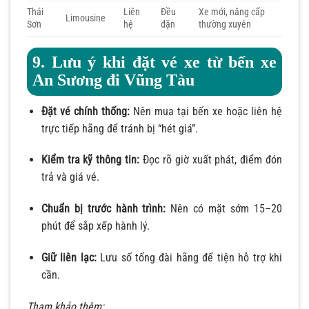
Thái
Liên
Đều
Xe mới, nâng cấp
Limousine
Sơn
hệ
đặn
thường xuyên
9. Lưu ý khi đặt vé xe từ bến xe
An Sương đi Vũng Tàu
Đặt vé chính thống:
Nên mua tại bến xe hoặc liên hệ
trực tiếp hãng để tránh bị “hét giá”.
Kiểm tra kỹ thông tin:
Đọc rõ giờ xuất phát, điểm đón
trả và giá vé.
Chuẩn bị trước hành trình:
Nên có mặt sớm 15–20
phút để sắp xếp hành lý.
Giữ liên lạc:
Lưu số tổng đài hãng để tiện hỗ trợ khi
cần.
Tham khảo thêm: