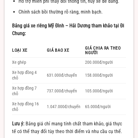
Hỗ trợ miễn phí thay đổi thông tin, hủy xe dễ dàng.
Chính sách bồi thường rõ ràng, minh bạch.
Bảng giá xe riêng Mỹ Đình – Hải Dương tham khảo tại Đi
Chung:
GIÁ CHIA RA THEO
LOẠI XE
GIÁ BAO XE
NGƯỜI
Xe ghép
200.000đ/người
Xe hợp đồng 4
631.000đ/chuyến
158.000đ/người
chỗ
Xe hợp đồng 7
737.000đ/chuyến
105.000đ/người
chỗ
Xe hợp đồng 16
1.047.000đ/chuyến
65.000đ/người
chỗ
Lưu ý:
Bảng giá chỉ mang tính chất tham khảo, giá thực
tế có thể thay đổi tùy theo thời điểm và nhu cầu cụ thể.