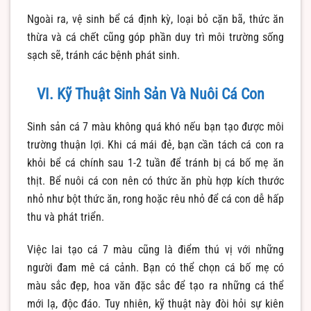
Ngoài ra, vệ sinh bể cá định kỳ, loại bỏ cặn bã, thức ăn
thừa và cá chết cũng góp phần duy trì môi trường sống
sạch sẽ, tránh các bệnh phát sinh.
VI. Kỹ Thuật Sinh Sản Và Nuôi Cá Con
Sinh sản cá 7 màu không quá khó nếu bạn tạo được môi
trường thuận lợi. Khi cá mái đẻ, bạn cần tách cá con ra
khỏi bể cá chính sau 1-2 tuần để tránh bị cá bố mẹ ăn
thịt. Bể nuôi cá con nên có thức ăn phù hợp kích thước
nhỏ như bột thức ăn, rong hoặc rêu nhỏ để cá con dễ hấp
thu và phát triển.
Việc lai tạo cá 7 màu cũng là điểm thú vị với những
người đam mê cá cảnh. Bạn có thể chọn cá bố mẹ có
màu sắc đẹp, hoa văn đặc sắc để tạo ra những cá thể
mới lạ, độc đáo. Tuy nhiên, kỹ thuật này đòi hỏi sự kiên