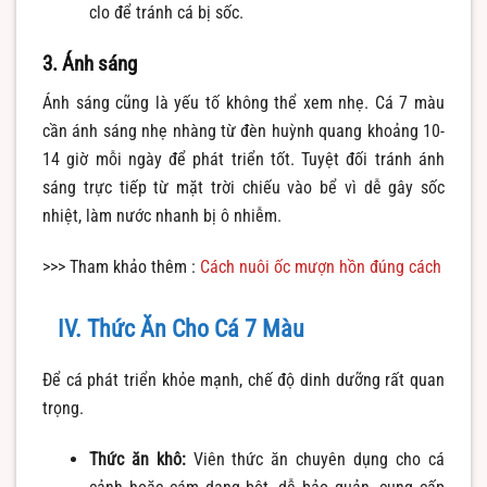
clo để tránh cá bị sốc.
3. Ánh sáng
Ánh sáng cũng là yếu tố không thể xem nhẹ. Cá 7 màu
cần ánh sáng nhẹ nhàng từ đèn huỳnh quang khoảng 10-
14 giờ mỗi ngày để phát triển tốt. Tuyệt đối tránh ánh
sáng trực tiếp từ mặt trời chiếu vào bể vì dễ gây sốc
nhiệt, làm nước nhanh bị ô nhiễm.
>>> Tham khảo thêm :
Cách nuôi ốc mượn hồn đúng cách
IV. Thức Ăn Cho Cá 7 Màu
Để cá phát triển khỏe mạnh, chế độ dinh dưỡng rất quan
trọng.
Thức ăn khô:
Viên thức ăn chuyên dụng cho cá