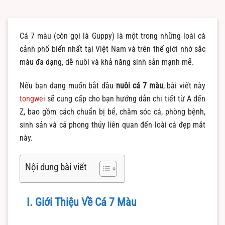
Cá 7 màu (còn gọi là Guppy) là một trong những loài cá
cảnh phổ biến nhất tại Việt Nam và trên thế giới nhờ sắc
màu đa dạng, dễ nuôi và khả năng sinh sản mạnh mẽ.
Nếu bạn đang muốn bắt đầu
nuôi cá 7 màu
, bài viết này
tongwei
sẽ cung cấp cho bạn hướng dẫn chi tiết từ A đến
Z, bao gồm cách chuẩn bị bể, chăm sóc cá, phòng bệnh,
sinh sản và cả phong thủy liên quan đến loài cá đẹp mắt
này.
Nội dung bài viết
I. Giới Thiệu Về Cá 7 Màu