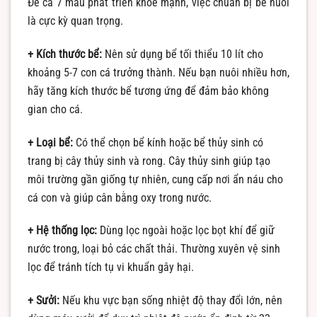
Để cá 7 màu phát triển khỏe mạnh, việc chuẩn bị bể nuôi
là cực kỳ quan trọng.
+ Kích thước bể:
Nên sử dụng bể tối thiểu 10 lít cho
khoảng 5-7 con cá trưởng thành. Nếu bạn nuôi nhiều hơn,
hãy tăng kích thước bể tương ứng để đảm bảo không
gian cho cá.
+ Loại bể:
Có thể chọn bể kính hoặc bể thủy sinh có
trang bị cây thủy sinh và rong. Cây thủy sinh giúp tạo
môi trường gần giống tự nhiên, cung cấp nơi ẩn náu cho
cá con và giúp cân bằng oxy trong nước.
+ Hệ thống lọc:
Dùng lọc ngoài hoặc lọc bọt khí để giữ
nước trong, loại bỏ các chất thải. Thường xuyên vệ sinh
lọc để tránh tích tụ vi khuẩn gây hại.
+ Sưởi:
Nếu khu vực bạn sống nhiệt độ thay đổi lớn, nên