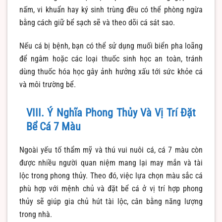
nấm, vi khuẩn hay ký sinh trùng đều có thể phòng ngừa
bằng cách giữ bể sạch sẽ và theo dõi cá sát sao.
Nếu cá bị bệnh, bạn có thể sử dụng muối biển pha loãng
để ngâm hoặc các loại thuốc sinh học an toàn, tránh
dùng thuốc hóa học gây ảnh hưởng xấu tới sức khỏe cá
và môi trường bể.
VIII. Ý Nghĩa Phong Thủy Và Vị Trí Đặt
Bể Cá 7 Màu
Ngoài yếu tố thẩm mỹ và thú vui nuôi cá, cá 7 màu còn
được nhiều người quan niệm mang lại may mắn và tài
lộc trong phong thủy. Theo đó, việc lựa chọn màu sắc cá
phù hợp với mệnh chủ và đặt bể cá ở vị trí hợp phong
thủy sẽ giúp gia chủ hút tài lộc, cân bằng năng lượng
trong nhà.