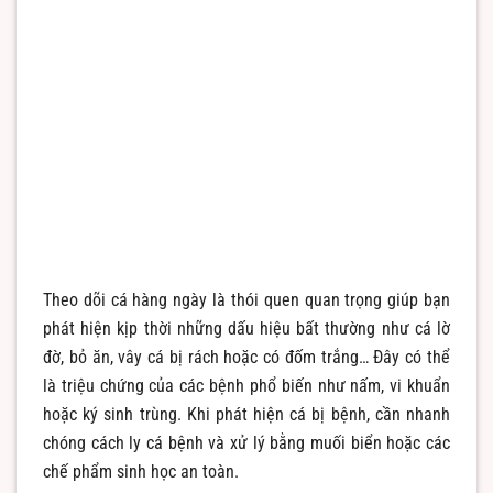
Theo dõi cá hàng ngày là thói quen quan trọng giúp bạn
phát hiện kịp thời những dấu hiệu bất thường như cá lờ
đờ, bỏ ăn, vây cá bị rách hoặc có đốm trắng… Đây có thể
là triệu chứng của các bệnh phổ biến như nấm, vi khuẩn
hoặc ký sinh trùng. Khi phát hiện cá bị bệnh, cần nhanh
chóng cách ly cá bệnh và xử lý bằng muối biển hoặc các
chế phẩm sinh học an toàn.