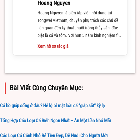
Hoang Nguyen
Hoang Nguyen là biên tập viên nội dung tại
Tongwei Vietnam, chuyên phụ trách các chủ đề
liên quan đến kỹ thuật nuôi trồng thủy sản, đặc
biệt là cá và tôm. Với hơn 5 năm kinh nghiệm tìm
hiểu và làm việc trong lĩnh vực này
Xem hồ sơ tác giả
Bài Viết Cùng Chuyên Mục:
Cá bò giáp sống ở đâu? Hé lộ bí mật loài cá “giáp sắt” kỳ lạ
Tổng Hợp Các Loại Cá Biển Ngon Nhất – Ăn Một Lần Nhớ Mãi
Các Loại Cá Cảnh Nhỏ Rẻ Tiền Đẹp, Dễ Nuôi Cho Người Mới