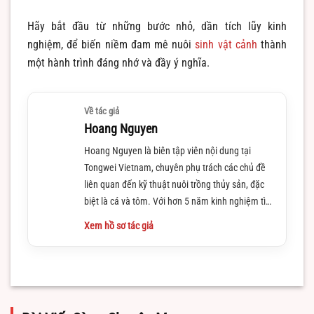
Hãy bắt đầu từ những bước nhỏ, dần tích lũy kinh
nghiệm, để biến niềm đam mê nuôi
sinh vật cảnh
thành
một hành trình đáng nhớ và đầy ý nghĩa.
Về tác giả
Hoang Nguyen
Hoang Nguyen là biên tập viên nội dung tại
Tongwei Vietnam, chuyên phụ trách các chủ đề
liên quan đến kỹ thuật nuôi trồng thủy sản, đặc
biệt là cá và tôm. Với hơn 5 năm kinh nghiệm tìm
hiểu và làm việc trong lĩnh vực này
Xem hồ sơ tác giả