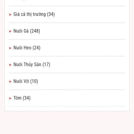
Giá cả thị trường
(34)
Nuôi Gà
(248)
Nuôi Heo
(24)
Nuôi Thủy Sản
(17)
Nuôi Vịt
(10)
Tôm
(34)