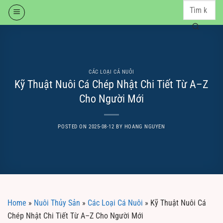
Skip
to
content
CÁC LOẠI CÁ NUÔI
Kỹ Thuật Nuôi Cá Chép Nhật Chi Tiết Từ A–Z
Cho Người Mới
POSTED ON
2025-08-12
BY
HOANG NGUYEN
Home
»
Nuôi Thủy Sản
»
Các Loại Cá Nuôi
»
Kỹ Thuật Nuôi Cá
Chép Nhật Chi Tiết Từ A–Z Cho Người Mới