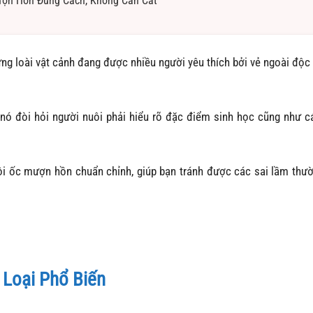
ợn Hồn Đúng Cách, Không Cần Cát
hững loài vật cảnh đang được nhiều người yêu thích bởi vẻ ngoài độc
nó đòi hỏi người nuôi phải hiểu rõ đặc điểm sinh học cũng như c
ôi ốc mượn hồn chuẩn chỉnh, giúp bạn tránh được các sai lầm thư
 Loại Phổ Biến