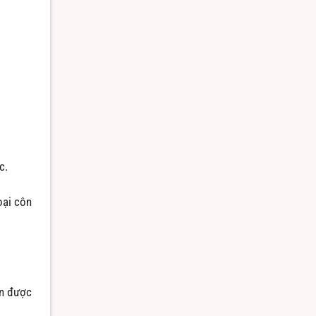
c.
oại côn
ần được