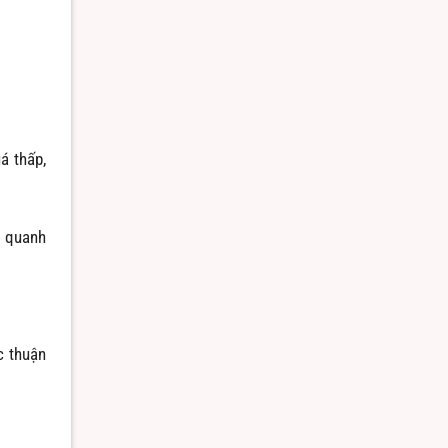
á thấp,
m quanh
c thuận