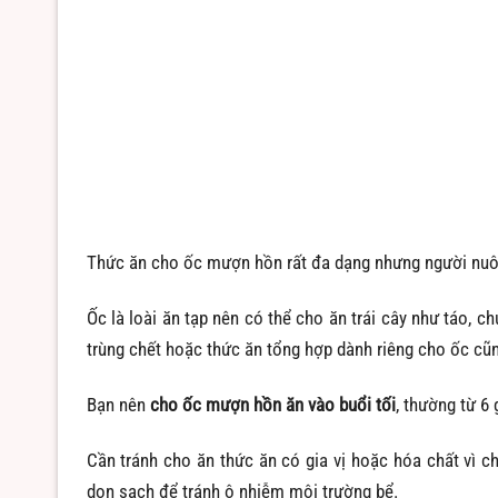
Thức ăn cho ốc mượn hồn rất đa dạng nhưng người nuô
Ốc là loài ăn tạp nên có thể cho ăn trái cây như táo, c
trùng chết hoặc thức ăn tổng hợp dành riêng cho ốc cũng
Bạn nên
cho ốc mượn hồn ăn vào buổi tối
, thường từ 6
Cần tránh cho ăn thức ăn có gia vị hoặc hóa chất vì c
dọn sạch để tránh ô nhiễm môi trường bể.