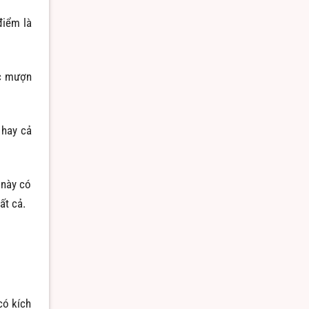
điểm là
ốc mượn
hay cả
 này có
ất cả.
có kích