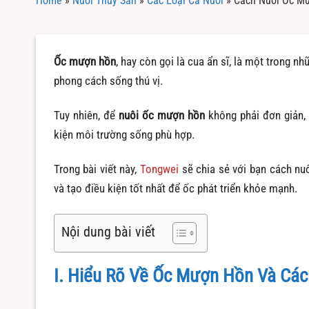
Home
»
Nuôi Thủy Sản
»
Các Loại Cá Nuôi
»
Cách Nuôi Ốc Mư
Ốc mượn hồn
, hay còn gọi là cua ẩn sĩ, là một trong n
phong cách sống thú vị.
Tuy nhiên, để
nuôi ốc mượn hồn
không phải đơn giản, 
kiện môi trường sống phù hợp.
Trong bài viết này,
Tongwei
sẽ chia sẻ với bạn cách nu
và tạo điều kiện tốt nhất để ốc phát triển khỏe mạnh.
Nội dung bài viết
I. Hiểu Rõ Về Ốc Mượn Hồn Và Các