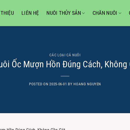
 THIỆU
LIÊN HỆ
NUÔI THỦY SẢN
CHĂN NUÔI
CÁC LOẠI CÁ NUÔI
uôi Ốc Mượn Hồn Đúng Cách, Không 
POSTED ON
2025-06-01
BY
HOANG NGUYEN