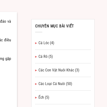
 đáo và
CHUYÊN MỤC BÀI VIẾT
ác điều
Cá Lóc
(4)
Cá Rô
(5)
ờng gặp
Các Con Vật Nuôi Khác
(3)
Các Loại Cá Nuôi
(50)
Ếch
(5)