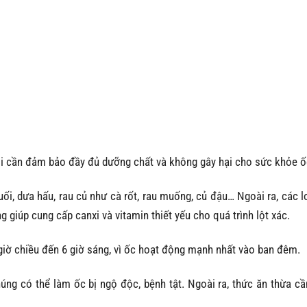
i cần đảm bảo đầy đủ dưỡng chất và không gây hại cho sức khỏe ố
huối, dưa hấu, rau củ như cà rốt, rau muống, củ đậu… Ngoài ra, các l
 giúp cung cấp canxi và vitamin thiết yếu cho quá trình lột xác.
 giờ chiều đến 6 giờ sáng, vì ốc hoạt động mạnh nhất vào ban đêm.
húng có thể làm ốc bị ngộ độc, bệnh tật. Ngoài ra, thức ăn thừa c