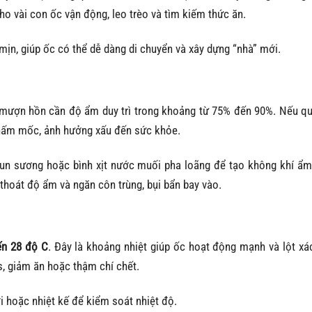
o vài con ốc vận động, leo trèo và tìm kiếm thức ăn.
ịn, giúp ốc có thể dễ dàng di chuyển và xây dựng “nhà” mới.
 mượn hồn cần độ ẩm duy trì trong khoảng từ 75% đến 90%. Nếu qu
 nấm mốc, ảnh hưởng xấu đến sức khỏe.
un sương hoặc bình xịt nước muối pha loãng để tạo không khí ẩ
 thoát độ ẩm và ngăn côn trùng, bụi bẩn bay vào.
ến 28 độ C
. Đây là khoảng nhiệt giúp ốc hoạt động mạnh và lột xá
s, giảm ăn hoặc thậm chí chết.
i hoặc nhiệt kế để kiểm soát nhiệt độ.