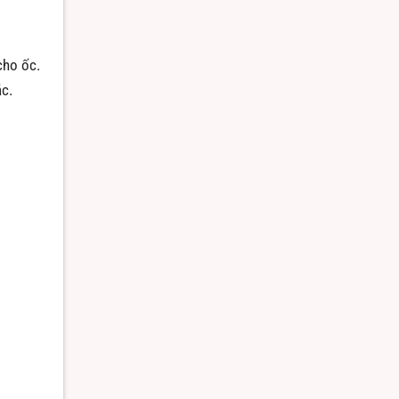
cho ốc.
ác.