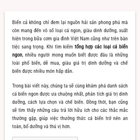
Biển cả không chỉ đem lại nguồn hải sản phong phú mà
còn mang đến vô số loại cá ngon, giàu dinh dưỡng, xuất
hiện trong bữa cơm gia đình Việt Nam cũng như trên bàn
tiệc sang trọng. Khi tìm kiếm
tổng hợp các loại cá biển
ngon
, nhiều người mong muốn biết được đâu là những
loài phổ biến, dễ mua, giàu giá trị dinh dưỡng và chế
biến được nhiều món hấp dẫn.
Trong bài viết này, chúng ta sẽ cùng khám phá danh sách
cá biển ngon được ưa chuộng nhất, phân tích giá trị dinh
dưỡng, cách lựa chọn và chế biến. Đồng thời, bạn cũng
sẽ tìm thấy những câu trả lời hữu ích cho các thắc mắc
thường gặp, giúp việc thưởng thức cá biển trở nên an
toàn, bổ dưỡng và thú vị hơn.