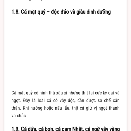
1.8. Cá mặt quỷ – độc đáo và giàu dinh dưỡng
Cá mặt quỷ có hình thù xấu xí nhưng thịt lại cực kỳ dai và
ngọt. Đây là loài cá có vây độc, cần được sơ chế cẩn
thận. Khi nướng hoặc nấu lẩu, thịt cá giữ vị ngọt thanh
và chắc.
1.9. Cá dứa, cá bơn, cá cam Nhật, cá ngừ vây vàng