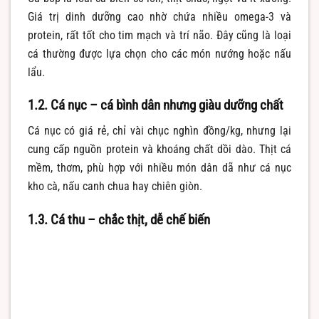
Giá trị dinh dưỡng cao nhờ chứa nhiều omega-3 và
protein, rất tốt cho tim mạch và trí não. Đây cũng là loại
cá thường được lựa chọn cho các món nướng hoặc nấu
lẩu.
1.2. Cá nục – cá bình dân nhưng giàu dưỡng chất
Cá nục có giá rẻ, chỉ vài chục nghìn đồng/kg, nhưng lại
cung cấp nguồn protein và khoáng chất dồi dào. Thịt cá
mềm, thơm, phù hợp với nhiều món dân dã như cá nục
kho cà, nấu canh chua hay chiên giòn.
1.3. Cá thu – chắc thịt, dễ chế biến