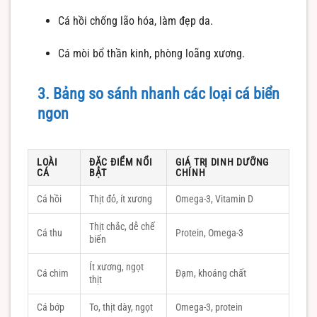
Cá hồi chống lão hóa, làm đẹp da.
Cá mòi bổ thần kinh, phòng loãng xương.
3. Bảng so sánh nhanh các loại cá biển
ngon
LOÀI
ĐẶC ĐIỂM NỔI
GIÁ TRỊ DINH DƯỠNG
CÁ
BẬT
CHÍNH
Cá hồi
Thịt đỏ, ít xương
Omega-3, Vitamin D
Thịt chắc, dễ chế
Cá thu
Protein, Omega-3
biến
Ít xương, ngọt
Cá chim
Đạm, khoáng chất
thịt
Cá bớp
To, thịt dày, ngọt
Omega-3, protein