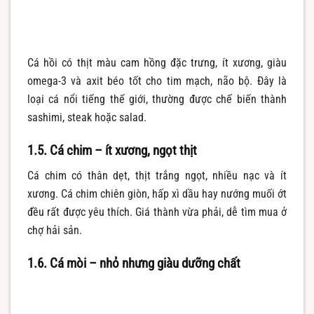
Cá hồi có thịt màu cam hồng đặc trưng, ít xương, giàu
omega-3 và axit béo tốt cho tim mạch, não bộ. Đây là
loại cá nổi tiếng thế giới, thường được chế biến thành
sashimi, steak hoặc salad.
1.5. Cá chim – ít xương, ngọt thịt
Cá chim có thân dẹt, thịt trắng ngọt, nhiều nạc và ít
xương. Cá chim chiên giòn, hấp xì dầu hay nướng muối ớt
đều rất được yêu thích. Giá thành vừa phải, dễ tìm mua ở
chợ hải sản.
1.6. Cá mòi – nhỏ nhưng giàu dưỡng chất