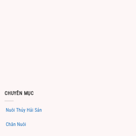
CHUYÊN MỤC
Nuôi Thủy Hải Sản
Chăn Nuôi