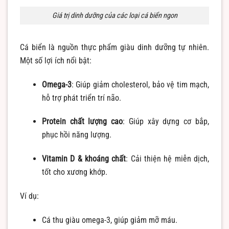
Giá trị dinh dưỡng của các loại cá biển ngon
Cá biển là nguồn thực phẩm giàu dinh dưỡng tự nhiên.
Một số lợi ích nổi bật:
Omega-3
: Giúp giảm cholesterol, bảo vệ tim mạch,
hỗ trợ phát triển trí não.
Protein chất lượng cao
: Giúp xây dựng cơ bắp,
phục hồi năng lượng.
Vitamin D & khoáng chất
: Cải thiện hệ miễn dịch,
tốt cho xương khớp.
Ví dụ:
Cá thu giàu omega-3, giúp giảm mỡ máu.