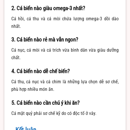
2. Cá biển nào giàu omega-3 nhất?
Cá hồi, cá thu và cá mòi chứa lượng omega-3 dồi dào
nhất.
3. Cá biển nào rẻ mà vẫn ngon?
Cá nục, cá mòi và cá trích vừa bình dân vừa giàu dưỡng
chất.
4. Cá biển nào dễ chế biến?
Cá thu, cá nục và cá chim là những lựa chọn dễ sơ chế,
phù hợp nhiều món ăn.
5. Cá biển nào cần chú ý khi ăn?
Cá mặt quỷ phải sơ chế kỹ do có độc tố ở vây.
Kết luận