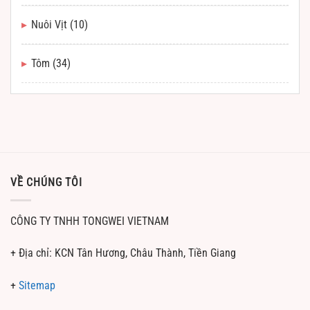
Nuôi Vịt
(10)
Tôm
(34)
VỀ CHÚNG TÔI
CÔNG TY TNHH TONGWEI VIETNAM
+ Địa chỉ: KCN Tân Hương, Châu Thành, Tiền Giang
+
Sitemap