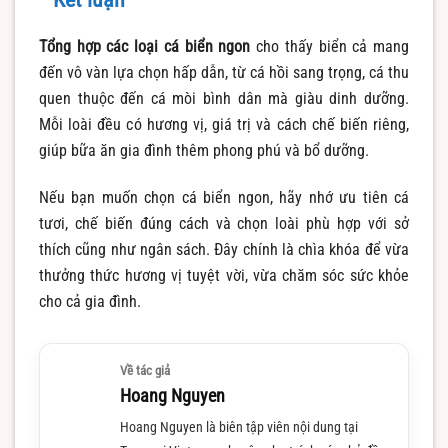
Tổng hợp các loại cá biển ngon
cho thấy biển cả mang
đến vô vàn lựa chọn hấp dẫn, từ cá hồi sang trọng, cá thu
quen thuộc đến cá mòi bình dân mà giàu dinh dưỡng.
Mỗi loài đều có hương vị, giá trị và cách chế biến riêng,
giúp bữa ăn gia đình thêm phong phú và bổ dưỡng.
Nếu bạn muốn chọn cá biển ngon, hãy nhớ ưu tiên cá
tươi, chế biến đúng cách và chọn loài phù hợp với sở
thích cũng như ngân sách. Đây chính là chìa khóa để vừa
thưởng thức hương vị tuyệt vời, vừa chăm sóc sức khỏe
cho cả gia đình.
Về tác giả
Hoang Nguyen
Hoang Nguyen là biên tập viên nội dung tại