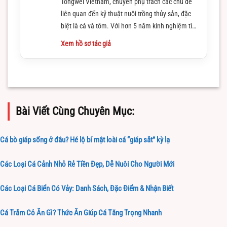
Tongwei Vietnam, chuyên phụ trách các chủ đề
liên quan đến kỹ thuật nuôi trồng thủy sản, đặc
biệt là cá và tôm. Với hơn 5 năm kinh nghiệm tìm
hiểu và làm việc trong lĩnh vực này
Xem hồ sơ tác giả
Bài Viết Cùng Chuyên Mục:
Cá bò giáp sống ở đâu? Hé lộ bí mật loài cá “giáp sắt” kỳ lạ
Các Loại Cá Cảnh Nhỏ Rẻ Tiền Đẹp, Dễ Nuôi Cho Người Mới
Các Loại Cá Biển Có Vảy: Danh Sách, Đặc Điểm & Nhận Biết
Cá Trắm Cỏ Ăn Gì? Thức Ăn Giúp Cá Tăng Trọng Nhanh