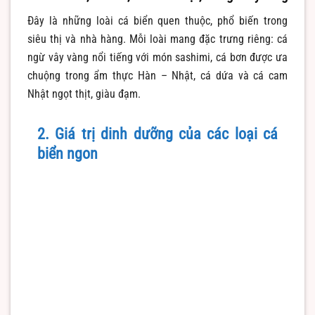
Đây là những loài cá biển quen thuộc, phổ biến trong
siêu thị và nhà hàng. Mỗi loài mang đặc trưng riêng: cá
ngừ vây vàng nổi tiếng với món sashimi, cá bơn được ưa
chuộng trong ẩm thực Hàn – Nhật, cá dứa và cá cam
Nhật ngọt thịt, giàu đạm.
2. Giá trị dinh dưỡng của các loại cá
biển ngon