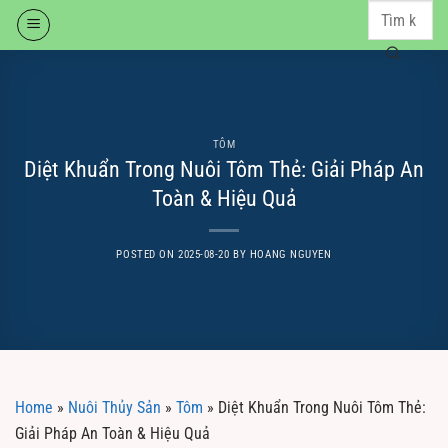
Skip
to
content
TÔM
Diệt Khuẩn Trong Nuôi Tôm Thẻ: Giải Pháp An
Toàn & Hiệu Quả
POSTED ON
2025-08-20
BY
HOANG NGUYEN
Home
»
Nuôi Thủy Sản
»
Tôm
»
Diệt Khuẩn Trong Nuôi Tôm Thẻ:
Giải Pháp An Toàn & Hiệu Quả