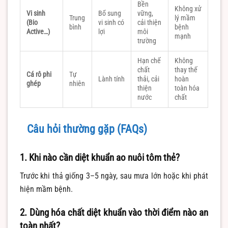
Bền
Không xử
Vi sinh
Bổ sung
vững,
Trung
lý mầm
(Bio
vi sinh có
cải thiện
bình
bệnh
Active…)
lợi
môi
mạnh
trường
Hạn chế
Không
chất
thay thế
Cá rô phi
Tự
Lành tính
thải, cải
hoàn
ghép
nhiên
thiện
toàn hóa
nước
chất
Câu hỏi thường gặp (FAQs)
1. Khi nào cần diệt khuẩn ao nuôi tôm thẻ?
Trước khi thả giống 3–5 ngày, sau mưa lớn hoặc khi phát
hiện mầm bệnh.
2. Dùng hóa chất diệt khuẩn vào thời điểm nào an
toàn nhất?