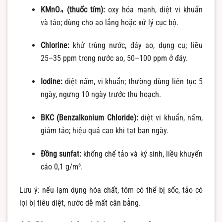
KMnO₄ (thuốc tím):
oxy hóa mạnh, diệt vi khuẩn
và tảo; dùng cho ao lắng hoặc xử lý cục bộ.
Chlorine:
khử trùng nước, đáy ao, dụng cụ; liều
25–35 ppm trong nước ao, 50–100 ppm ở đáy.
Iodine:
diệt nấm, vi khuẩn; thường dùng liên tục 5
ngày, ngưng 10 ngày trước thu hoạch.
BKC (Benzalkonium Chloride):
diệt vi khuẩn, nấm,
giảm tảo; hiệu quả cao khi tạt ban ngày.
Đồng sunfat:
khống chế tảo và ký sinh, liều khuyến
cáo 0,1 g/m³.
Lưu ý: nếu lạm dụng hóa chất, tôm có thể bị sốc, tảo có
lợi bị tiêu diệt, nước dễ mất cân bằng.