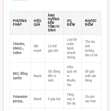
ẢNH
HƯỞNG
PHƯƠNG
HIỆU
ƯU
NHƯỢC
ĐẾN
PHÁP
QUẢ
ĐIỂM
ĐIỂM
TÔM/VI
SINH
Loại bỏ
Tồn dư,
Chlorine,
mầm
Rất
Có thể
ảnh
KMnO₄,
bệnh
mạnh
gây sốc
hưởng
Iodine
nhanh
tảo có lợi
chóng
Hiệu
Tác động
quả với
Dễ gây
BKC, Đồng
Mạnh
đến vi
vi
mất cân
sunfat
sinh
khuẩn,
bằng
tảo
Tăng
Potassium
Chi phí
Mạnh
Ít gây hại
oxy, ít
peroxy…
cao hơn
tồn dư