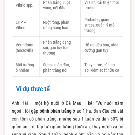
Phân trắng, ruột
Vi sinh, cải thiện môi
Vibrio spp.
vàng, nổi đầu
trường
Probiotic, giảm
EHP +
Ruột rỗng, phân
stress, quản lý môi
Vibrio
trắng hàng loạt
trường
Phân trắng dạng
Vermiform
Hỗ trợ tiêu hóa, tăng
sợi, gan tụy tổn
(microvilli)
cường gan tụy
thương
Môi trường
Stress toàn đàn,
Thay nước, cải tạo
ô nhiễm
phân trắng nổi
ao, kiểm soát hữu cơ
Ví dụ thực tế
Anh Hải – một hộ nuôi ở Cà Mau – kể: “Vụ nuôi năm
ngoái, tôi gặp
bệnh phân trắng
ở ao 1 ha. Ban đầu chỉ vài
con tôm có phân trắng, nhưng sau 1 tuần cả đàn 50% bị
giảm ăn. Tôi lập tức giảm lượng thức ăn, thay nước và bổ
sung vi sinh. Sau 2 tuần, bệnh giảm hẳn và ao vẫn thu