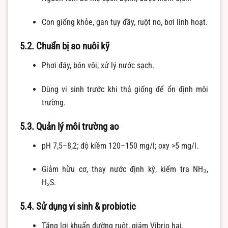
Con giống khỏe, gan tụy đầy, ruột no, bơi linh hoạt.
5.2. Chuẩn bị ao nuôi kỹ
Phơi đáy, bón vôi, xử lý nước sạch.
Dùng vi sinh trước khi thả giống để ổn định môi
trường.
5.3. Quản lý môi trường ao
pH 7,5–8,2; độ kiềm 120–150 mg/l; oxy >5 mg/l.
Giảm hữu cơ, thay nước định kỳ, kiểm tra NH₃,
H₂S.
5.4. Sử dụng vi sinh & probiotic
Tăng lợi khuẩn đường ruột, giảm Vibrio hại.