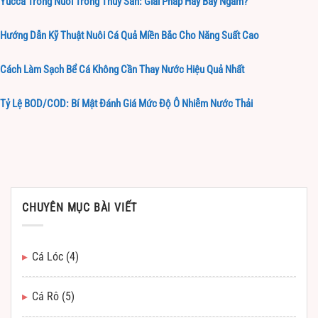
Yucca Trong Nuôi Trồng Thủy Sản: Giải Pháp Hay Bẫy Ngầm?
Hướng Dẫn Kỹ Thuật Nuôi Cá Quả Miền Bắc Cho Năng Suất Cao
Cách Làm Sạch Bể Cá Không Cần Thay Nước Hiệu Quả Nhất
Tỷ Lệ BOD/COD: Bí Mật Đánh Giá Mức Độ Ô Nhiễm Nước Thải
CHUYÊN MỤC BÀI VIẾT
Cá Lóc
(4)
Cá Rô
(5)