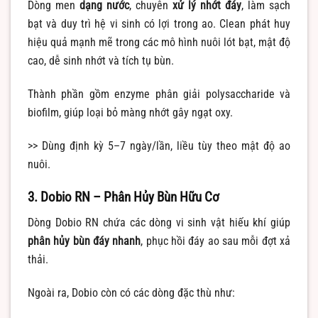
Dòng men
dạng nước
, chuyên
xử lý nhớt đáy
, làm sạch
bạt và duy trì hệ vi sinh có lợi trong ao. Clean phát huy
hiệu quả mạnh mẽ trong các mô hình nuôi lót bạt, mật độ
cao, dễ sinh nhớt và tích tụ bùn.
Thành phần gồm enzyme phân giải polysaccharide và
biofilm, giúp loại bỏ màng nhớt gây ngạt oxy.
>> Dùng định kỳ 5–7 ngày/lần, liều tùy theo mật độ ao
nuôi.
3. Dobio RN – Phân Hủy Bùn Hữu Cơ
Dòng Dobio RN chứa các dòng vi sinh vật hiếu khí giúp
phân hủy bùn đáy nhanh
, phục hồi đáy ao sau mỗi đợt xả
thải.
Ngoài ra, Dobio còn có các dòng đặc thù như: