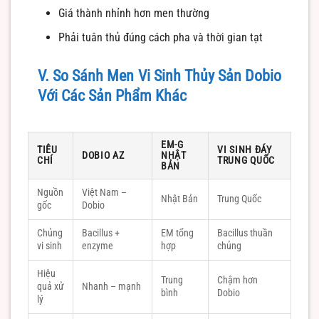
Giá thành nhỉnh hơn men thường
Phải tuân thủ đúng cách pha và thời gian tạt
V. So Sánh Men Vi Sinh Thủy Sản Dobio
Với Các Sản Phẩm Khác
EM-G
TIÊU
VI SINH ĐÁY
DOBIO AZ
NHẬT
CHÍ
TRUNG QUỐC
BẢN
Nguồn
Việt Nam –
Nhật Bản
Trung Quốc
gốc
Dobio
Chủng
Bacillus +
EM tổng
Bacillus thuần
vi sinh
enzyme
hợp
chủng
Hiệu
Trung
Chậm hơn
quả xử
Nhanh – mạnh
bình
Dobio
lý