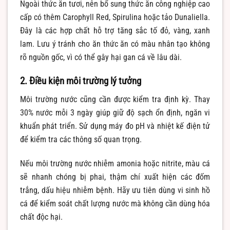
Ngoài thức ăn tươi, nên bổ sung thức ăn công nghiệp cao
cấp có thêm Carophyll Red, Spirulina hoặc tảo Dunaliella.
Đây là các hợp chất hỗ trợ tăng sắc tố đỏ, vàng, xanh
lam. Lưu ý tránh cho ăn thức ăn có màu nhân tạo không
rõ nguồn gốc, vì có thể gây hại gan cá về lâu dài.
2. Điều kiện môi trường lý tưởng
Môi trường nước cũng cần được kiểm tra định kỳ. Thay
30% nước mỗi 3 ngày giúp giữ độ sạch ổn định, ngăn vi
khuẩn phát triển. Sử dụng máy đo pH và nhiệt kế điện tử
để kiểm tra các thông số quan trọng.
Nếu môi trường nước nhiễm amonia hoặc nitrite, màu cá
sẽ nhanh chóng bị phai, thậm chí xuất hiện các đốm
trắng, dấu hiệu nhiễm bệnh. Hãy ưu tiên dùng vi sinh hồ
cá để kiểm soát chất lượng nước mà không cần dùng hóa
chất độc hại.