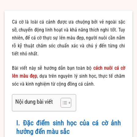
Cá cờ là loài cá cảnh được ưa chuộng bởi vẻ ngoài sặc
sỡ, chuyển động linh hoạt và khả năng thích nghi tốt. Tuy
nhiên, để cá cờ thực sự lên màu đẹp, người nuôi cần nắm
rõ kỹ thuật chăm sóc chuẩn xác và chú ý đến từng chi
tiết nhỏ nhất.
Bài viết này sẽ hướng dẫn bạn toàn bộ
cách nuôi cá cờ
lên màu đẹp
, dựa trên nguyên lý sinh học, thực tế chăm
sóc và kinh nghiệm từ cộng đồng cá cảnh.
Nội dung bài viết
I. Đặc điểm sinh học của cá cờ ảnh
hưởng đến màu sắc