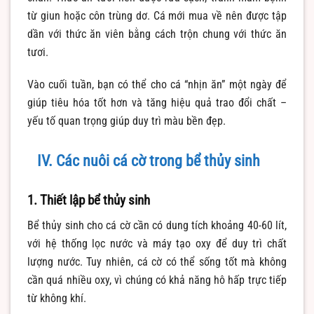
từ giun hoặc côn trùng dơ. Cá mới mua về nên được tập
dần với thức ăn viên bằng cách trộn chung với thức ăn
tươi.
Vào cuối tuần, bạn có thể cho cá “nhịn ăn” một ngày để
giúp tiêu hóa tốt hơn và tăng hiệu quả trao đổi chất –
yếu tố quan trọng giúp duy trì màu bền đẹp.
IV. Các nuôi cá cờ trong bể thủy sinh
1. Thiết lập bể thủy sinh
Bể thủy sinh cho cá cờ cần có dung tích khoảng 40-60 lít,
với hệ thống lọc nước và máy tạo oxy để duy trì chất
lượng nước. Tuy nhiên, cá cờ có thể sống tốt mà không
cần quá nhiều oxy, vì chúng có khả năng hô hấp trực tiếp
từ không khí.