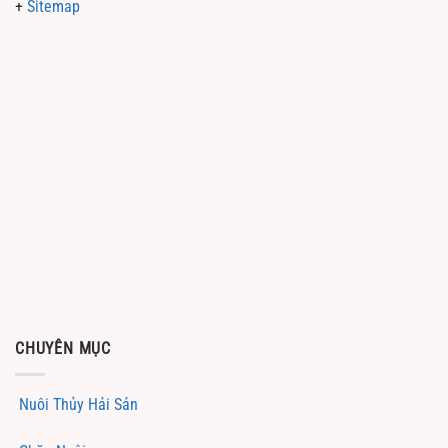
+
Sitemap
CHUYÊN MỤC
Nuôi Thủy Hải Sản