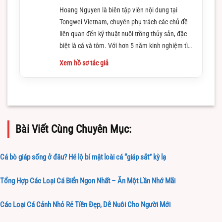
Hoang Nguyen là biên tập viên nội dung tại
Tongwei Vietnam, chuyên phụ trách các chủ đề
liên quan đến kỹ thuật nuôi trồng thủy sản, đặc
biệt là cá và tôm. Với hơn 5 năm kinh nghiệm tìm
hiểu và làm việc trong lĩnh vực này
Xem hồ sơ tác giả
Bài Viết Cùng Chuyên Mục:
Cá bò giáp sống ở đâu? Hé lộ bí mật loài cá “giáp sắt” kỳ lạ
Tổng Hợp Các Loại Cá Biển Ngon Nhất – Ăn Một Lần Nhớ Mãi
Các Loại Cá Cảnh Nhỏ Rẻ Tiền Đẹp, Dễ Nuôi Cho Người Mới