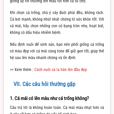
giống uy tín thường lên màu tốt hơn cá từ chợ.
Khi chọn cá trống, chú ý vây đuôi phải đều, không rách.
Cá bơi mạnh, không nhút nhát chứng tỏ sức khỏe tốt. Với
cá mái, hãy chọn những con có bụng tròn nhẹ, hoạt bát,
không có dấu hiệu nhiễm bệnh.
Nếu định nuôi để sinh sản, bạn nên phối giống cá trống
có màu đẹp với cá mái cùng tone để giữ gen tốt, giúp thế
hệ sau lên màu nhanh chóng và ổn định.
>> Xem thêm :
Cách nuôi cá la hán lên đầu đẹp
VII. Các câu hỏi thường gặp
1. Cá mái có lên màu như cá trống không?
Câu trả lời là không hoàn toàn. Cá mái màu nhạt hơn và