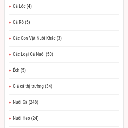
Cá Lóc
(4)
Cá Rô
(5)
Các Con Vật Nuôi Khác
(3)
Các Loại Cá Nuôi
(50)
Ếch
(5)
Giá cả thị trường
(34)
Nuôi Gà
(248)
Nuôi Heo
(24)