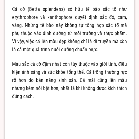
Cá cờ (Betta splendens) sở hữu tế bào sắc tố như
erythrophore và xanthophore quyết định sắc đỏ, cam,
vàng. Những tế bào này không tự tổng hợp sắc tố mà
phụ thuộc vào dinh dưỡng từ môi trường và thực phẩm.
Vì vậy, việc cá lên màu đẹp không chỉ là di truyền mà còn
là cả một quá trình nuôi dưỡng chuẩn mực.
Màu sắc cá cờ đậm nhạt còn tùy thuộc vào giới tính, điều
kiện ánh sáng và sức khỏe tổng thể. Cá trống thường rực
rỡ hơn do bản năng sinh sản. Cá mái cũng lên màu
nhưng kém nổi bật hơn, nhất là khi không được kích thích
đúng cách.