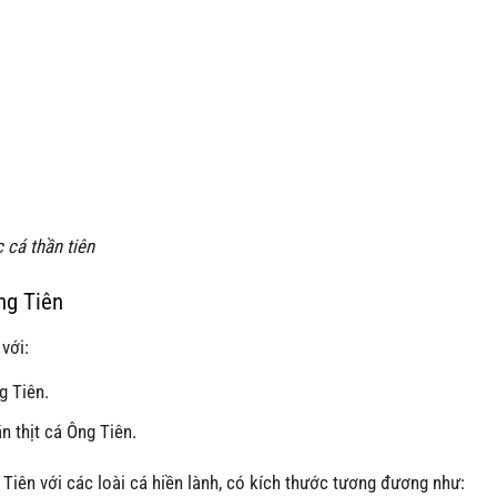
 cá thần tiên
ng Tiên
với:
g Tiên.
n thịt cá Ông Tiên.
 Tiên với các loài cá hiền lành, có kích thước tương đương như: