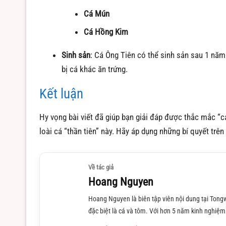
Cá Mún
Cá Hồng Kim
Sinh sản
: Cá Ông Tiên có thể sinh sản sau 1 năm 
bị cá khác ăn trứng.
Kết luận
Hy vọng bài viết đã giúp bạn giải đáp được thắc mắc “
loài cá “thần tiên” này. Hãy áp dụng những bí quyết trê
Về tác giả
Hoang Nguyen
Hoang Nguyen là biên tập viên nội dung tại Tongw
đặc biệt là cá và tôm. Với hơn 5 năm kinh nghiệm 