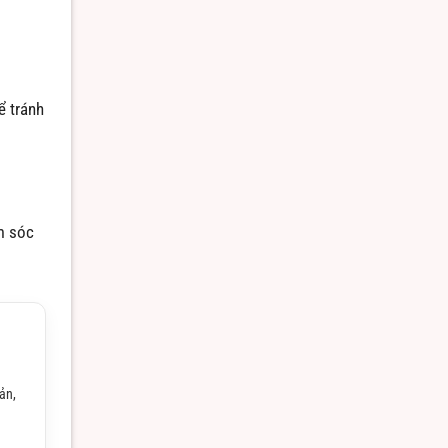
ể tránh
m sóc
ản,