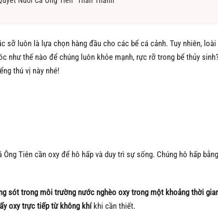
Quyết Nuôi Cá Ông Tiên “Thần Thánh”
c sỡ luôn là lựa chọn hàng đầu cho các bể cá cảnh. Tuy nhiên, loài
óc như thế nào để chúng luôn khỏe mạnh, rực rỡ trong bể thủy sin
ng thú vị này nhé!
cá Ông Tiên cần oxy để hô hấp và duy trì sự sống. Chúng hô hấp bằn
ng sót trong môi trường nước nghèo oxy trong một khoảng thời gia
ấy oxy trực tiếp từ không khí
khi cần thiết.