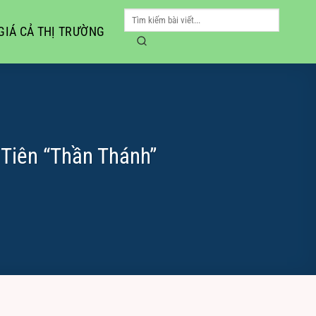
GIÁ CẢ THỊ TRƯỜNG
Tiên “Thần Thánh”