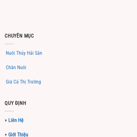
CHUYÊN MỤC
Nuôi Thủy Hải Sản
Chăn Nuôi
Giá Cả Thị Trường
QUY ĐỊNH
+
Liên Hệ
+
Giới Thiệu