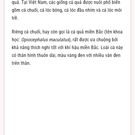
quả. Tại Việt Nam, các giống cá quả được nuôi phổ biến
gồm cá chuối, cá lóc bông, cá lóc đầu nhím và cá lóc môi
trề.
Riêng cá chuối, hay còn gọi là cá quả miền Bắc (tên khoa
học:
Opiocephalus maculatus
), rất được ưa chuộng bởi
khả năng thích nghi tốt với khí hậu miền Bắc. Loài cá này
có thân hình thuôn dài, màu vàng đen với nhiều vân đen
trên thân.