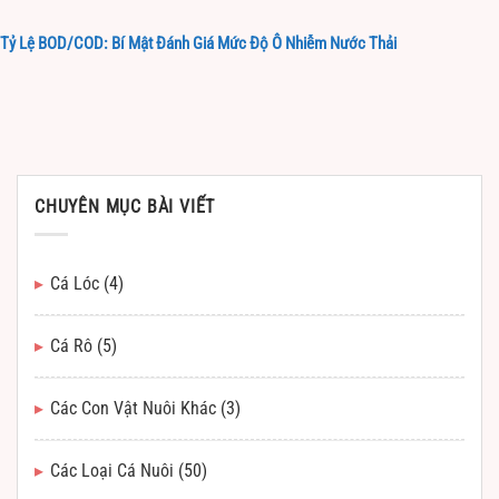
Tỷ Lệ BOD/COD: Bí Mật Đánh Giá Mức Độ Ô Nhiễm Nước Thải
CHUYÊN MỤC BÀI VIẾT
Cá Lóc
(4)
Cá Rô
(5)
Các Con Vật Nuôi Khác
(3)
Các Loại Cá Nuôi
(50)