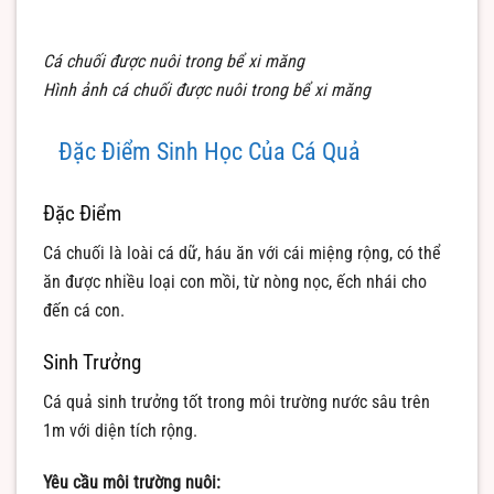
Cá chuối được nuôi trong bể xi măng
Hình ảnh cá chuối được nuôi trong bể xi măng
Đặc Điểm Sinh Học Của Cá Quả
Đặc Điểm
Cá chuối là loài cá dữ, háu ăn với cái miệng rộng, có thể
ăn được nhiều loại con mồi, từ nòng nọc, ếch nhái cho
đến cá con.
Sinh Trưởng
Cá quả sinh trưởng tốt trong môi trường nước sâu trên
1m với diện tích rộng.
Yêu cầu môi trường nuôi: