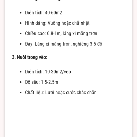
Diện tích: 40-60m2
Hình dáng: Vuông hoặc chữ nhật
Chiều cao: 0.8-1m, láng xi măng trơn
Đáy: Láng xi măng trơn, nghiêng 3-5 độ
3. Nuôi trong vèo:
Diện tích: 10-30m2/vèo
Độ sâu: 1.5-2.5m
Chất liệu: Lưới hoặc cước chắc chắn