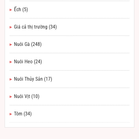
Ếch
(5)
Giá cả thị trường
(34)
Nuôi Gà
(248)
Nuôi Heo
(24)
Nuôi Thủy Sản
(17)
Nuôi Vịt
(10)
Tôm
(34)