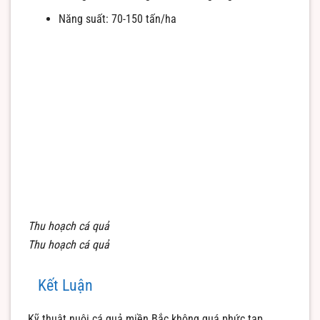
Năng suất: 70-150 tấn/ha
Thu hoạch cá quả
Thu hoạch cá quả
Kết Luận
Kỹ thuật nuôi cá quả miền Bắc không quá phức tạp,