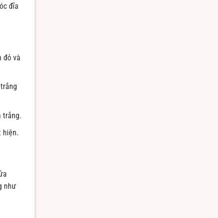
óc đĩa
n đỏ và
 trắng
 trắng.
 hiện.
cửa
g như