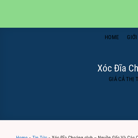
Skip
to
content
HOME
GIỚI
Xóc Đĩa C
GIÁ CẢ THỊ
Home
»
Tin Tức
»
Xóc Đĩa Choáng club – Nguồn Gốc Và Các 