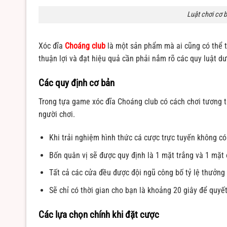
Luật chơi cơ 
Xóc đĩa
Choáng club
là một sản phẩm mà ai cũng có thể t
thuận lợi và đạt hiệu quả cần phải nắm rõ các quy luật dư
Các quy định cơ bản
Trong tựa game xóc đĩa Choáng club có cách chơi tương tự
người chơi.
Khi trải nghiệm hình thức cá cược trực tuyến không có
Bốn quân vị sẽ được quy định là 1 mặt trắng và 1 mặt 
Tất cả các cửa đều được đội ngũ công bố tỷ lệ thưởng 
Sẽ chỉ có thời gian cho bạn là khoảng 20 giây để quyế
Các lựa chọn chính khi đặt cược