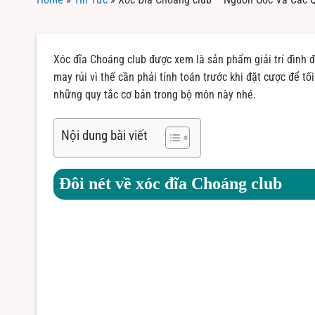
Xóc đĩa Choáng club được xem là sản phẩm giải trí đình
may rủi vì thế cần phải tính toán trước khi đặt cược để t
những quy tắc cơ bản trong bộ môn này nhé.
Nội dung bài viết
Đôi nét về xóc đĩa Choáng club