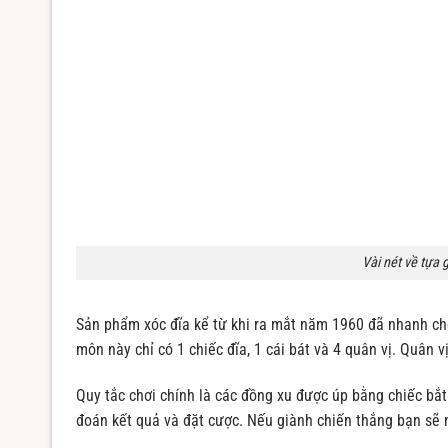
Vài nét về tựa
Sản phẩm xóc đĩa kể từ khi ra mắt năm 1960 đã nhanh ch
môn này chỉ có 1 chiếc đĩa, 1 cái bát và 4 quân vị. Quân 
Quy tắc chơi chính là các đồng xu được úp bằng chiếc bắt 
đoán kết quả và đặt cược. Nếu giành chiến thắng bạn sẽ 