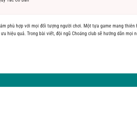
 đám phù hợp với mọi đối tượng người chơi. Một tựa game mang thiên
ối ưu hiệu quả. Trong bài viết, đội ngũ Choáng club sẽ hướng dẫn mọi 