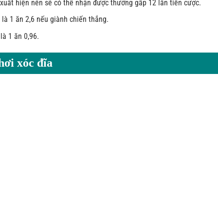
i xuất hiện nên sẽ có thể nhận được thưởng gấp 12 lần tiền cược.
 là 1 ăn 2,6 nếu giành chiến thắng.
là 1 ăn 0,96.
hơi xóc đĩa