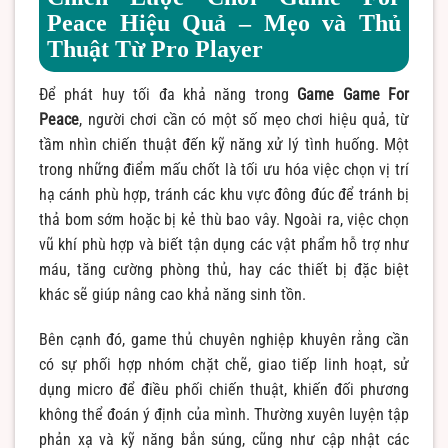
Peace Hiệu Quả – Mẹo và Thủ
Thuật Từ Pro Player
Để phát huy tối đa khả năng trong
Game Game For
Peace
, người chơi cần có một số mẹo chơi hiệu quả, từ
tầm nhìn chiến thuật đến kỹ năng xử lý tình huống. Một
trong những điểm mấu chốt là tối ưu hóa việc chọn vị trí
hạ cánh phù hợp, tránh các khu vực đông đúc để tránh bị
thả bom sớm hoặc bị kẻ thù bao vây. Ngoài ra, việc chọn
vũ khí phù hợp và biết tận dụng các vật phẩm hỗ trợ như
máu, tăng cường phòng thủ, hay các thiết bị đặc biệt
khác sẽ giúp nâng cao khả năng sinh tồn.
Bên cạnh đó, game thủ chuyên nghiệp khuyên rằng cần
có sự phối hợp nhóm chặt chẽ, giao tiếp linh hoạt, sử
dụng micro để điều phối chiến thuật, khiến đối phương
không thể đoán ý định của mình. Thường xuyên luyện tập
phản xạ và kỹ năng bắn súng, cũng như cập nhật các