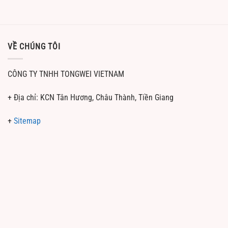
VỀ CHÚNG TÔI
CÔNG TY TNHH TONGWEI VIETNAM
+ Địa chỉ: KCN Tân Hương, Châu Thành, Tiền Giang
+
Sitemap