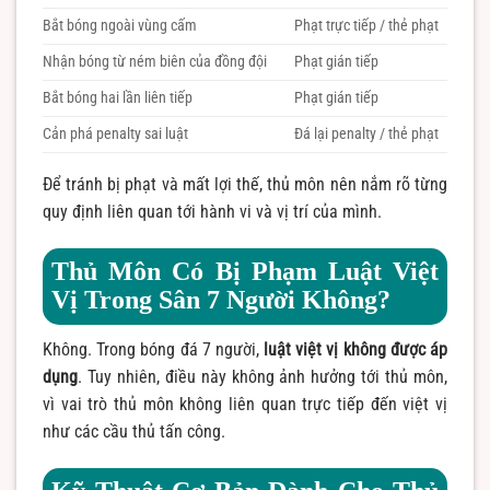
Bắt bóng ngoài vùng cấm
Phạt trực tiếp / thẻ phạt
Nhận bóng từ ném biên của đồng đội
Phạt gián tiếp
Bắt bóng hai lần liên tiếp
Phạt gián tiếp
Cản phá penalty sai luật
Đá lại penalty / thẻ phạt
Để tránh bị phạt và mất lợi thế, thủ môn nên nắm rõ từng
quy định liên quan tới hành vi và vị trí của mình.
Thủ Môn Có Bị Phạm Luật Việt
Vị Trong Sân 7 Người Không?
Không. Trong bóng đá 7 người,
luật việt vị không được áp
dụng
. Tuy nhiên, điều này không ảnh hưởng tới thủ môn,
vì vai trò thủ môn không liên quan trực tiếp đến việt vị
như các cầu thủ tấn công.