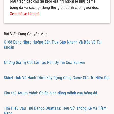
phụ trách các chủ đề blog giải trí ngoài lề như game,
bóng đá và các nội dung thư giãn dành cho người đọc.
Xem hồ sơ tác giả
Bài Viết Cùng Chuyên Mục:
C168 Đăng Nhập Hướng Dẫn Truy Cập Nhanh Và Bảo Vệ Tài
Khoản
Những Giá Trị Cốt Lõi Tạo Nên Uy Tín Của Sunwin
86bet club Và Hành Trình Xây Dựng Cổng Game Giải Trí Hiện Đại
Cầu thủ Arturo Vidal: Chiến binh dũng mãnh của bóng đá
Tìm Hiểu Cầu Thủ Dango Ouattara: Tiểu Sử, Thống Kê Và Tiềm
Năng