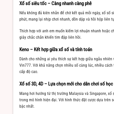
Xổ số siêu tốc – Càng nhanh càng phê
Nếu không đủ kiên nhẫn để chờ kết quả mỗi ngày, xổ số siê
phút, mang lại nhịp chơi nhanh, dồn dập và hồi hộp liên t
Thích hợp với anh em muốn kiếm lợi nhuận nhanh hoặc chơ
giây chắc chắn khiến tim đập liên hồi.
Keno – Kết hợp giữa xổ số và tính toán
Dành cho những ai yêu thích sự kết hợp giữa ngẫu nhiên và
Vin777. Với khả năng chọn nhiều số cùng lúc, nhiều cách 
cấp độ cao.
Xổ số 3D, 4D – Lựa chọn mới cho dân chơi số học
Mang hơi hướng từ thị trường Malaysia và Singapore, xổ 
trong mô hình hiện đại. Với hình thức đặt cược dựa trên 
bậc nhất.