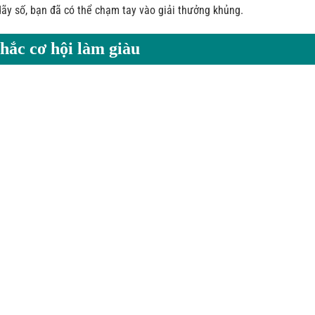
 dãy số, bạn đã có thể chạm tay vào giải thưởng khủng.
hắc cơ hội làm giàu