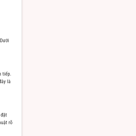
 Dưới
 tiếp.
đây là
 đặt
huật rõ