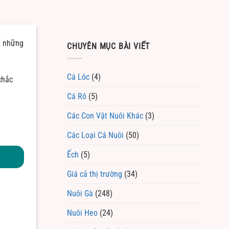
i những
CHUYÊN MỤC BÀI VIẾT
Cá Lóc
(4)
chắc
Cá Rô
(5)
Các Con Vật Nuôi Khác
(3)
Các Loại Cá Nuôi
(50)
Ếch
(5)
Giá cả thị trường
(34)
Nuôi Gà
(248)
Nuôi Heo
(24)