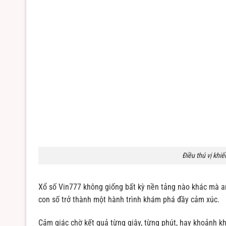
Điều thú vị khi
Xổ số Vin777 không giống bất kỳ nền tảng nào khác mà an
con số trở thành một hành trình khám phá đầy cảm xúc.
Cảm giác chờ kết quả từng giây, từng phút, hay khoảnh k