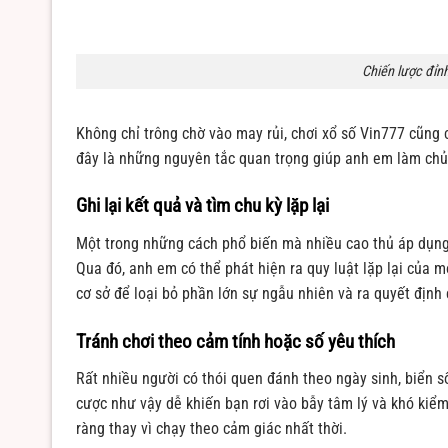
Chiến lược đỉnh
Không chỉ trông chờ vào may rủi, chơi xổ số Vin777 cũng cầ
đây là những nguyên tắc quan trọng giúp anh em làm chủ 
Ghi lại kết quả và tìm chu kỳ lặp lại
Một trong những cách phổ biến mà nhiều cao thủ áp dụng k
Qua đó, anh em có thể phát hiện ra quy luật lặp lại của 
cơ sở để loại bỏ phần lớn sự ngẫu nhiên và ra quyết định 
Tránh chơi theo cảm tính hoặc số yêu thích
Rất nhiều người có thói quen đánh theo ngày sinh, biển số
cược như vậy dễ khiến bạn rơi vào bẫy tâm lý và khó kiểm
ràng thay vì chạy theo cảm giác nhất thời.