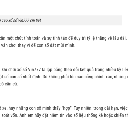
 cao xổ số Vin777 chi tiết
n một chút tính toán và sự tỉnh táo để duy trì tỷ lệ thắng về lâu dài.
ván chơi thay vì để con số dắt mũi mình.
hi chơi xổ số Vin777 là lập bảng theo dõi kết quả trong nhiều kỳ liên
một số con số nhất định. Dù không phải lúc nào cũng chính xác, nhưng 
có căn cứ.
 xe, hay những con số mình thấy “hợp”. Tuy nhiên, trong dài hạn, việc
 soát vốn. Anh em hãy đặt niềm tin vào số liệu thống kê hoặc chiến t