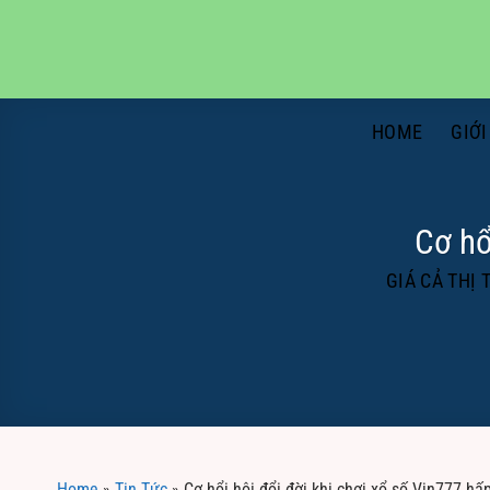
Skip
to
content
HOME
GIỚI
Cơ hổ
GIÁ CẢ THỊ
Home
»
Tin Tức
»
Cơ hổi hội đổi đời khi chơi xổ số Vin777 hấ