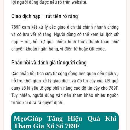
lợi người dùng được nêu rõ trên website.
Giao dịch nạp – rút tiền rõ ràng
789F cam kết xử lý các giao dịch tài chính nhanh chóng
và có lưu vết rõ ràng. Người dùng có thể xem lại lịch sử
nạp – rút, hỗ trợ qua nhiều hình thức thanh toán như
chuyển khoản ngân hàng, ví điện tử hoặc QR code.
Phản hồi và đánh giá từ người dùng
Các phản hồi tích cực từ cộng đồng liên quan đến dịch vụ
hỗ trợ, thời gian xử lý giao dịch, và độ tin cậy của kết quả
quay số là yếu tố góp phần nâng cao độ tin cậy cho 789F.
Tuy nhiên, người dùng vẫn nên tham khảo nhiều nguồn
trước khi đưa ra quyết định.
MẹoGiúp Tăng Hiệu Quả Khi
Tham Gia Xổ Số 789F