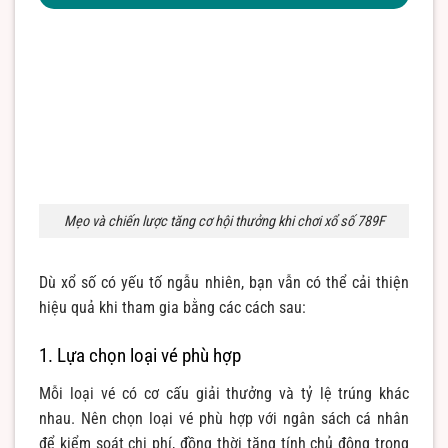
Mẹo và chiến lược tăng cơ hội thưởng khi chơi xổ số 789F
Dù xổ số có yếu tố ngẫu nhiên, bạn vẫn có thể cải thiện
hiệu quả khi tham gia bằng các cách sau:
1. Lựa chọn loại vé phù hợp
Mỗi loại vé có cơ cấu giải thưởng và tỷ lệ trúng khác
nhau. Nên chọn loại vé phù hợp với ngân sách cá nhân
để kiểm soát chi phí, đồng thời tăng tính chủ động trong