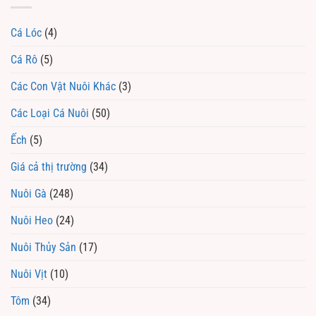
Cá Lóc
(4)
Cá Rô
(5)
Các Con Vật Nuôi Khác
(3)
Các Loại Cá Nuôi
(50)
Ếch
(5)
Giá cả thị trường
(34)
Nuôi Gà
(248)
Nuôi Heo
(24)
Nuôi Thủy Sản
(17)
Nuôi Vịt
(10)
Tôm
(34)