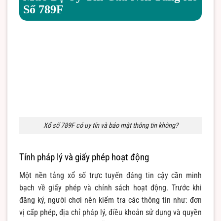
Số 789F
Xổ số 789F có uy tín và bảo mật thông tin không?
Tính pháp lý và giấy phép hoạt động
Một nền tảng xổ số trực tuyến đáng tin cậy cần minh
bạch về giấy phép và chính sách hoạt động. Trước khi
đăng ký, người chơi nên kiểm tra các thông tin như: đơn
vị cấp phép, địa chỉ pháp lý, điều khoản sử dụng và quyền