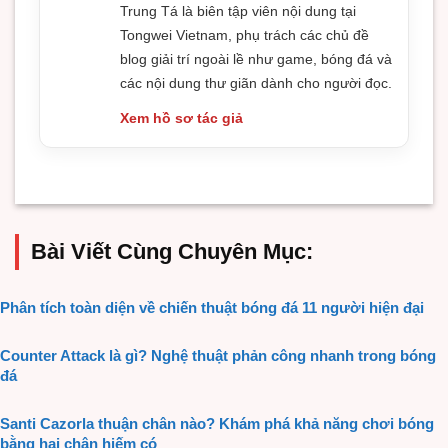
Trung Tá là biên tập viên nội dung tại
Tongwei Vietnam, phụ trách các chủ đề
blog giải trí ngoài lề như game, bóng đá và
các nội dung thư giãn dành cho người đọc.
Xem hồ sơ tác giả
Bài Viết Cùng Chuyên Mục:
Phân tích toàn diện về chiến thuật bóng đá 11 người hiện đại
Counter Attack là gì? Nghệ thuật phản công nhanh trong bóng
đá
Santi Cazorla thuận chân nào? Khám phá khả năng chơi bóng
bằng hai chân hiếm có