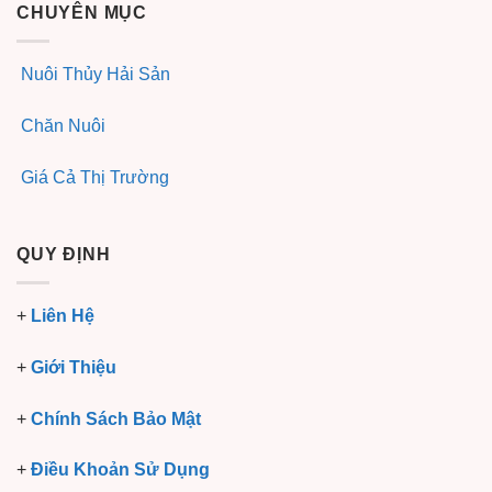
CHUYÊN MỤC
Nuôi Thủy Hải Sản
Chăn Nuôi
Giá Cả Thị Trường
QUY ĐỊNH
+
Liên Hệ
+
Giới Thiệu
+
Chính Sách Bảo Mật
+
Điều Khoản Sử Dụng