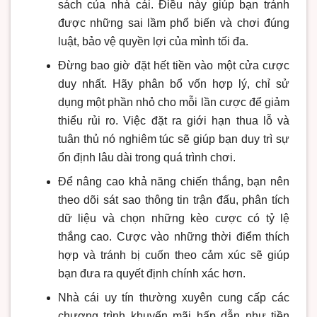
sách của nhà cái. Điều này giúp bạn tránh
được những sai lầm phổ biến và chơi đúng
luật, bảo vệ quyền lợi của mình tối đa.
Đừng bao giờ đặt hết tiền vào một cửa cược
duy nhất. Hãy phân bổ vốn hợp lý, chỉ sử
dụng một phần nhỏ cho mỗi lần cược để giảm
thiểu rủi ro. Việc đặt ra giới hạn thua lỗ và
tuân thủ nó nghiêm túc sẽ giúp bạn duy trì sự
ổn định lâu dài trong quá trình chơi.
Để nâng cao khả năng chiến thắng, bạn nên
theo dõi sát sao thông tin trận đấu, phân tích
dữ liệu và chọn những kèo cược có tỷ lệ
thắng cao. Cược vào những thời điểm thích
hợp và tránh bị cuốn theo cảm xúc sẽ giúp
bạn đưa ra quyết định chính xác hơn.
Nhà cái uy tín thường xuyên cung cấp các
chương trình khuyến mãi hấp dẫn như tiền