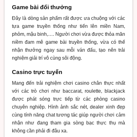
Game bài đổi thưởng
Đây là dòng sản phẩm rất được ưa chuộng với các
tựa game truyền thống như tiến lên miền Nam,
phỏm, mậu binh,…. Người chơi vừa được thỏa mãn
niềm đam mê game bài truyền thống, vừa có thể
nhận thưởng ngay sau mỗi ván đấu, tạo nên trải
nghiệm giải trí vô cùng sôi động.
Casino trực tuyến
Mang đến trải nghiệm chơi casino chân thực nhất
với các trò chơi như baccarat, roulette, blackjack
được phát sóng trực tiếp từ các phòng casino
chuyên nghiệp. Hình ảnh sắc nét, dealer xinh đẹp
cùng tính năng chat tương tác giúp người chơi cảm
nhận như đang tham gia sòng bạc thực thụ mà
không cần phải đi đâu xa.