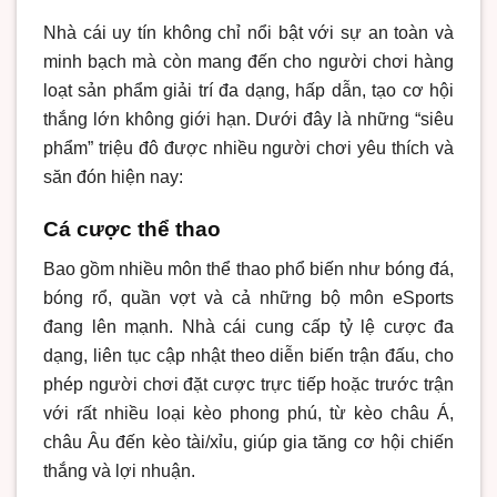
Nhà cái uy tín không chỉ nổi bật với sự an toàn và
minh bạch mà còn mang đến cho người chơi hàng
loạt sản phẩm giải trí đa dạng, hấp dẫn, tạo cơ hội
thắng lớn không giới hạn. Dưới đây là những “siêu
phẩm” triệu đô được nhiều người chơi yêu thích và
săn đón hiện nay:
Cá cược thể thao
Bao gồm nhiều môn thể thao phổ biến như bóng đá,
bóng rổ, quần vợt và cả những bộ môn eSports
đang lên mạnh. Nhà cái cung cấp tỷ lệ cược đa
dạng, liên tục cập nhật theo diễn biến trận đấu, cho
phép người chơi đặt cược trực tiếp hoặc trước trận
với rất nhiều loại kèo phong phú, từ kèo châu Á,
châu Âu đến kèo tài/xỉu, giúp gia tăng cơ hội chiến
thắng và lợi nhuận.