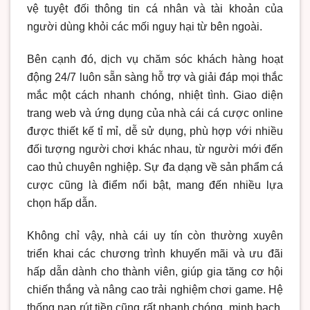
vệ tuyệt đối thông tin cá nhân và tài khoản của
người dùng khỏi các mối nguy hại từ bên ngoài.
Bên cạnh đó, dịch vụ chăm sóc khách hàng hoạt
động 24/7 luôn sẵn sàng hỗ trợ và giải đáp mọi thắc
mắc một cách nhanh chóng, nhiệt tình. Giao diện
trang web và ứng dụng của nhà cái cá cược online
được thiết kế tỉ mỉ, dễ sử dụng, phù hợp với nhiều
đối tượng người chơi khác nhau, từ người mới đến
cao thủ chuyên nghiệp. Sự đa dạng về sản phẩm cá
cược cũng là điểm nổi bật, mang đến nhiều lựa
chọn hấp dẫn.
Không chỉ vậy, nhà cái uy tín còn thường xuyên
triển khai các chương trình khuyến mãi và ưu đãi
hấp dẫn dành cho thành viên, giúp gia tăng cơ hội
chiến thắng và nâng cao trải nghiệm chơi game. Hệ
thống nạp rút tiền cũng rất nhanh chóng, minh bạch,