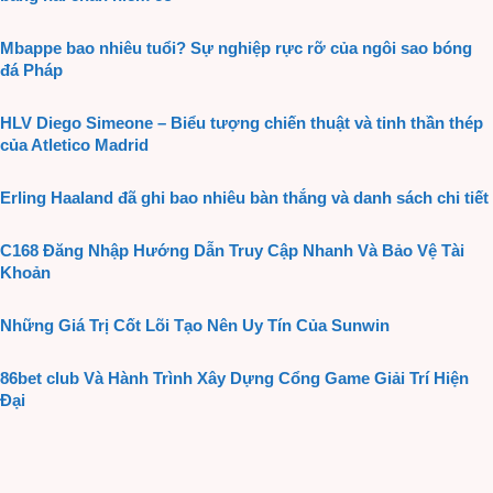
Mbappe bao nhiêu tuổi? Sự nghiệp rực rỡ của ngôi sao bóng
đá Pháp
HLV Diego Simeone – Biểu tượng chiến thuật và tinh thần thép
của Atletico Madrid
Erling Haaland đã ghi bao nhiêu bàn thắng và danh sách chi tiết
C168 Đăng Nhập Hướng Dẫn Truy Cập Nhanh Và Bảo Vệ Tài
Khoản
Những Giá Trị Cốt Lõi Tạo Nên Uy Tín Của Sunwin
86bet club Và Hành Trình Xây Dựng Cổng Game Giải Trí Hiện
Đại