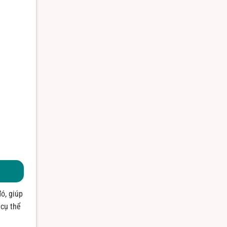
ó, giúp
 cụ thể