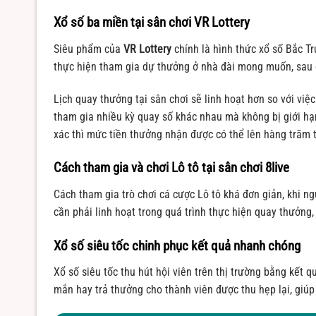
Xổ số ba miền tại sân chơi VR Lottery
Siêu phẩm của
VR Lottery
chính là hình thức xổ số Bắc Tr
thực hiện tham gia dự thưởng ở nhà đài mong muốn, sau đó
Lịch quay thưởng tại sân chơi sẽ linh hoạt hơn so với việ
tham gia nhiều kỳ quay số khác nhau mà không bị giới hạn
xác thì mức tiền thưởng nhận được có thể lên hàng trăm t
Cách tham gia và chơi Lô tô tại sân chơi 8live
Cách tham gia trò chơi cá cược Lô tô khá đơn giản, khi ng
cần phải linh hoạt trong quá trình thực hiện quay thưởng
Xổ số siêu tốc chinh phục kết quả nhanh chóng
Xổ số siêu tốc thu hút hội viên trên thị trường bằng kết 
mắn hay trả thưởng cho thành viên được thu hẹp lại, giú