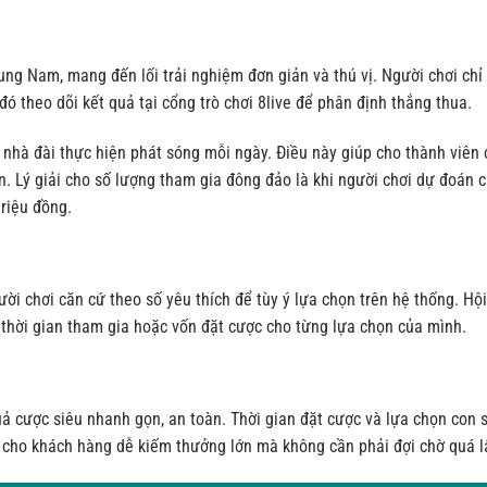
ung Nam, mang đến lối trải nghiệm đơn giản và thú vị. Người chơi chỉ
 theo dõi kết quả tại cổng trò chơi 8live để phân định thắng thua.
c nhà đài thực hiện phát sóng mỗi ngày. Điều này giúp cho thành viên 
. Lý giải cho số lượng tham gia đông đảo là khi người chơi dự đoán 
riệu đồng.
ười chơi căn cứ theo số yêu thích để tùy ý lựa chọn trên hệ thống. Hội
, thời gian tham gia hoặc vốn đặt cược cho từng lựa chọn của mình.
quả cược siêu nhanh gọn, an toàn. Thời gian đặt cược và lựa chọn con
p cho khách hàng dễ kiếm thưởng lớn mà không cần phải đợi chờ quá l