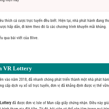
êu thích cá cược trực tuyến đều biết. Hiện tại, nhà phát hành đang th
ược hấp dẫn, đi kèm theo đó là các chương trình khuyến mãi khủng.
ểu qua bài viết của 8live.
h VR Lottery
 tên vào năm 2018, đã nhanh chóng phát triển thành một nhà phát hà
ng cấp dịch vụ xổ số trực tuyến, đơn vị đã khẳng định được vị thế vữ
Lottery
đã được đơn vị Isle of Man cấp giấy chứng nhận. Điều này gi
trình tham gia đặt tiền. Từ đó, hội viên có thể yên tâm trong quá trì