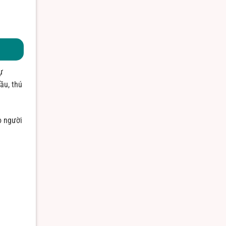
ự
ầu, thú
o người