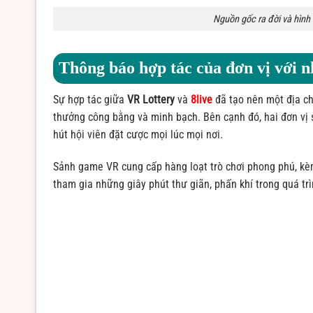
Nguồn gốc ra đời và hình
Thông báo hợp tác của đơn vị với nh
Sự hợp tác giữa
VR Lottery
và
8live
đã tạo nên một địa ch
thưởng công bằng và minh bạch. Bên cạnh đó, hai đơn vị s
hút hội viên đặt cược mọi lúc mọi nơi.
Sảnh game VR cung cấp hàng loạt trò chơi phong phú, kè
tham gia những giây phút thư giãn, phấn khí trong quá trì