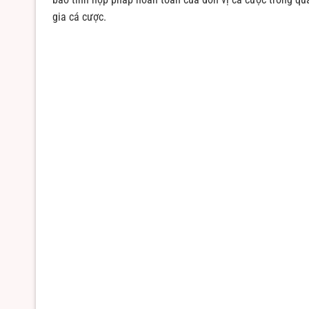
gia cá cược.