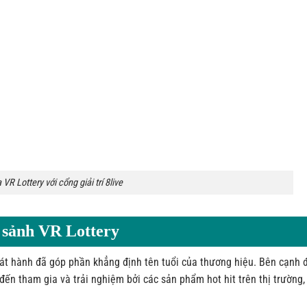
VR Lottery với cổng giải trí 8live
ố sảnh VR Lottery
át hành đã góp phần khẳng định tên tuổi của thương hiệu. Bên cạnh đ
ến tham gia và trải nghiệm bởi các sản phẩm hot hit trên thị trường,