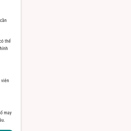
 cần
có thể
chính
 viên
 số may
âu.