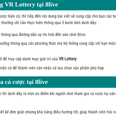
 VR Lottery tại 8live
cược hiện có, thì tiếp đến nội dung bài viết sẽ cung cấp cho bạn các 
ự thưởng chỉ cần thực hiện thông qua 5 bước bên dưới đây:
 thông qua đường dẫn uy tín link đến sân chơi 8live.
thưởng thông qua các phương thức mà hệ thống cung cấp với hạn mức
ố để truy cập danh mục giải trí của
VR Lottery.
 hiện có để thành viên cân nhắc và lựa chọn sản phẩm phù hợp.
 cá cược tại 8live
thì dưới đây là một ưu điểm khi người chơi tham gia cá cược tại sân 
hiết kế đơn giản nhưng khả năng điều hướng tốt, giúp thành viên trải 