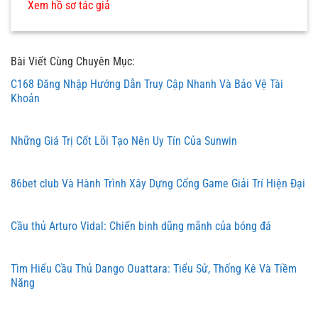
Xem hồ sơ tác giả
Bài Viết Cùng Chuyên Mục:
C168 Đăng Nhập Hướng Dẫn Truy Cập Nhanh Và Bảo Vệ Tài
Khoản
Những Giá Trị Cốt Lõi Tạo Nên Uy Tín Của Sunwin
86bet club Và Hành Trình Xây Dựng Cổng Game Giải Trí Hiện Đại
Cầu thủ Arturo Vidal: Chiến binh dũng mãnh của bóng đá
Tìm Hiểu Cầu Thủ Dango Ouattara: Tiểu Sử, Thống Kê Và Tiềm
Năng