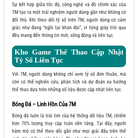
Sự kết hợp giữa tốc độ, công nghệ và độ chính xác của
7M tạo ra một trải nghiệm người dùng gần như không có
đối thủ. Khi theo dõi tỷ số trên 7M, người dùng có cảm
giác như đang “ngồi tại khán đài”, vì từng giây trôi qua
đều mang đến thông tin mới, sống động và liên tục.
Kho Game Thể Thao Cập Nhật
Tỷ Số Liên Tục
Với 7M, người dùng không chỉ xem tỷ số đơn thuần, mà
còn có thể nghiên cứu, phân tích và dự đoán xu hướng
thể thao dựa trên những số liệu được cập nhật liên tục.
Bóng Đá – Linh Hồn Của 7M
Bóng đá luôn là trái tim của hệ thống dữ liệu 7M, chiếm
hơn 70% lượng truy cập toàn nền tảng. Tại đây, người
hâm mộ có thể theo dõi gần như mọi giải đấu trên thế