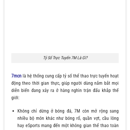
Tỷ Số Trực Tuyến 7M Là Gì?
7mcn
là hệ thống cung cấp tỷ số thể thao trực tuyến hoạt
động theo thời gian thực, giúp người dùng nắm bắt mọi
diễn biến đang xảy ra ở hàng nghìn trận đấu khắp thế
giới:
Không chỉ dừng ở bóng đá, 7M còn mở rộng sang
nhiều bộ môn khác như bóng rổ, quần vợt, cầu lông
hay eSports mang đến một không gian thể thao toàn