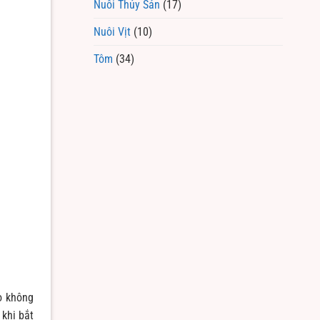
Nuôi Thủy Sản
(17)
Nuôi Vịt
(10)
Tôm
(34)
ọ không
khi bắt