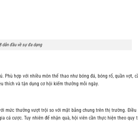
8 dẫn đầu về sự đa dạng
. Phù hợp với nhiều môn thể thao như bóng đá, bóng rổ, quần vợt, cầ
u thích và tận dụng cơ hội kiếm thưởng mỗi ngày.
ới mức thưởng vượt trội so với mặt bằng chung trên thị trường. Điều
a cá cược. Tuy nhiên để nhận quà, hội viên cần thực hiện theo quy t