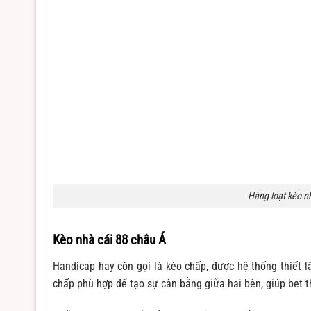
Hàng loạt kèo nh
Kèo nhà cái 88 châu Á
Handicap hay còn gọi là kèo chấp, được hệ thống thiết l
chấp phù hợp để tạo sự cân bằng giữa hai bên, giúp bet t