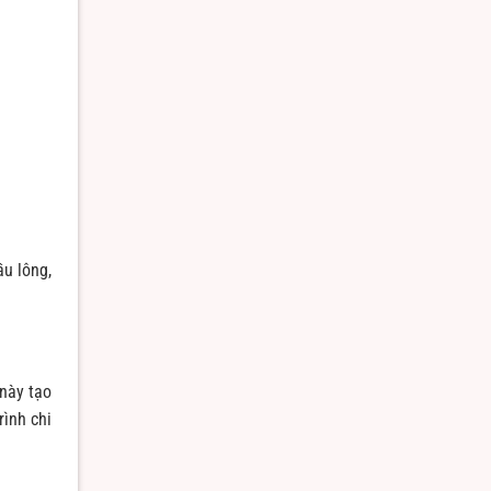
u lông,
 này tạo
rình chi