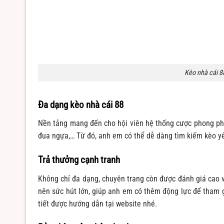
Kèo nhà cái 8
Đa dạng kèo nhà cái 88
Nền tảng mang đến cho hội viên hệ thống cược phong phú
đua ngựa,… Từ đó, anh em có thể dễ dàng tìm kiếm kèo yê
Trả thưởng cạnh tranh
Không chỉ đa dạng, chuyên trang còn được đánh giá cao v
nên sức hút lớn, giúp anh em có thêm động lực để tham gi
tiết được hướng dẫn tại website nhé.