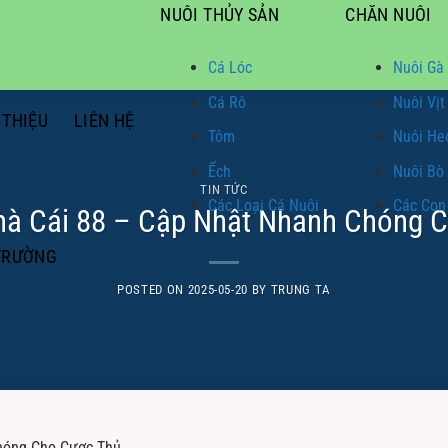
NUÔI THỦY SẢN
CHĂN NUÔI
Cá Lóc
Nuôi Gà
Cá Rô
Nuôi Vịt
 THIỆU
LIÊN HỆ
Tôm
Nuôi He
Ếch
Nuôi Bò
TIN TỨC
Các Loại Cá Nuôi
Các Con
hà Cái 88 – Cập Nhật Nhanh Chóng 
 TRƯỜNG
POSTED ON
2025-05-20
BY
TRUNG TA
hóng Cho Cược Thủ