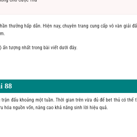
phần thưởng hấp dẫn. Hiện nay, chuyên trang cung cấp vô vàn giải đấ
ệm.
 ấn tượng nhất trong bài viết dưới đây.
i 88
 trận đấu khoảng một tuần. Thời gian trên vừa đủ để bet thủ có thể 
 ưu hóa nguồn vốn, nâng cao khả năng sinh lời hiệu quả.