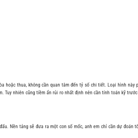
hòa hoặc thua, không cần quan tâm đến tỷ số chi tiết. Loại hình này
. Tuy nhiên cũng tiềm ẩn rủi ro nhất định nên cần tính toán kỹ trước
n đấu. Nền tảng sẽ đưa ra một con số mốc, anh em chỉ cần dự đoán t