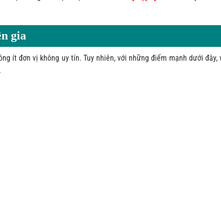
ên gia
ông ít đơn vị không uy tín. Tuy nhiên, với những điểm mạnh dưới đây,
.