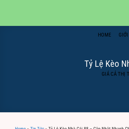
Skip
to
content
HOME
GIỚI
Tỷ Lệ Kèo N
GIÁ CẢ THỊ
Home
»
Tin Tức
»
Tỷ Lệ Kèo Nhà Cái 88 – Cập Nhật Nhanh C