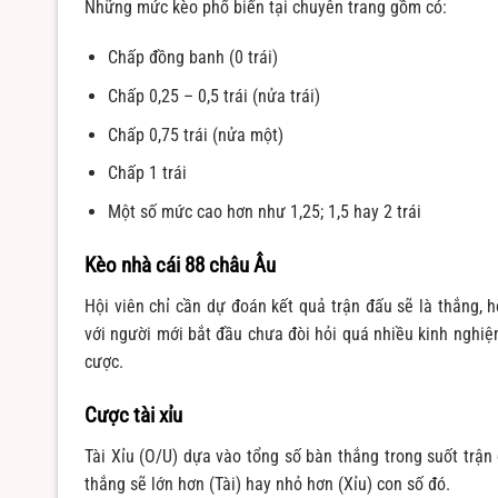
Những mức kèo phổ biến tại chuyên trang gồm có:
Chấp đồng banh (0 trái)
Chấp 0,25 – 0,5 trái (nửa trái)
Chấp 0,75 trái (nửa một)
Chấp 1 trái
Một số mức cao hơn như 1,25; 1,5 hay 2 trái
Kèo nhà cái 88 châu Âu
Hội viên chỉ cần dự đoán kết quả trận đấu sẽ là thắng, 
với người mới bắt đầu chưa đòi hỏi quá nhiều kinh nghiệm
cược.
Cược tài xỉu
Tài Xỉu (O/U) dựa vào tổng số bàn thắng trong suốt trậ
thắng sẽ lớn hơn (Tài) hay nhỏ hơn (Xỉu) con số đó.