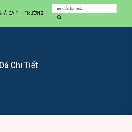
GIÁ CẢ THỊ TRƯỜNG
á Chi Tiết