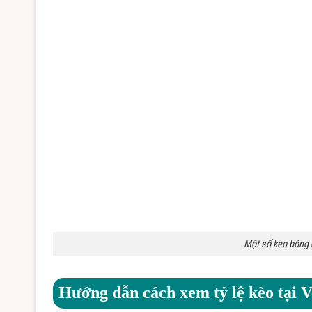
Một số kèo bóng 
Hướng dẫn cách xem tỷ lệ kèo tại 