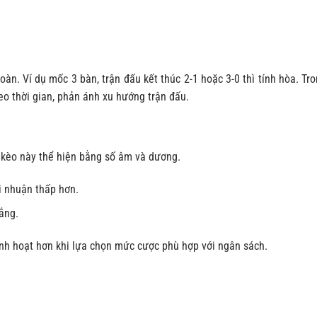
àn. Ví dụ mốc 3 bàn, trận đấu kết thúc 2-1 hoặc 3-0 thì tính hòa. Tr
heo thời gian, phản ánh xu hướng trận đấu.
g kèo này thể hiện bằng số âm và dương.
i nhuận thấp hơn.
ắng.
inh hoạt hơn khi lựa chọn mức cược phù hợp với ngân sách.