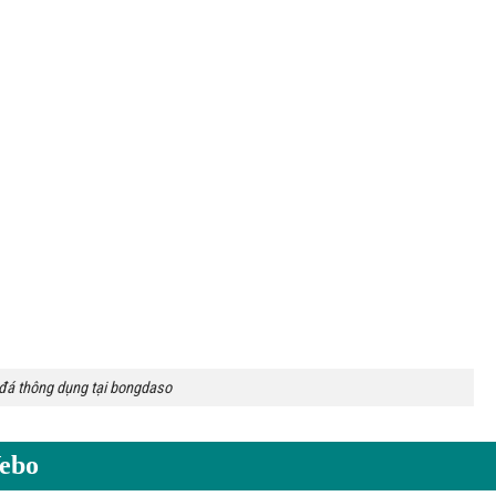
đá thông dụng tại bongdaso
Vebo