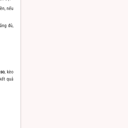
iền, nếu
ắng đủ,
aso
, kèo
kết quả