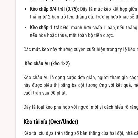
Kèo chấp 3/4 trái (0.75):
Đây là mức kèo kết hợp giữa 
thắng từ 2 bàn trở lên, thắng đủ. Trường hợp khác sẽ t
Kèo chấp 1 trái:
Đội mạnh hơn chấp 1 bàn, nếu thắng 
nếu hòa hoặc thua, mất toàn bộ tiền cược.
Các mức kèo này thường xuyên xuất hiện trong tỷ lệ kèo 
.
Kèo châu Âu (kèo 1×2)
Kèo châu Âu là dạng cược đơn giản, người tham gia chọn
này được biểu thị bằng ba cột tương ứng với kết quả, m
cuối trận sau 90 phút.
Đây là loại kèo phù hợp với người mới vì cách hiểu rõ ràng
Kèo tài xỉu (Over/Under)
Kèo tài xỉu dựa trên tổng số bàn thắng của hai đội, nhà c