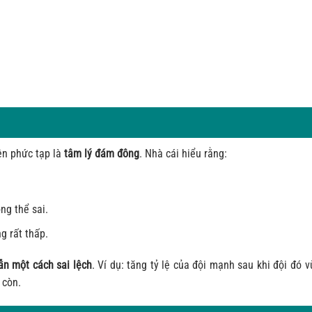
ên phức tạp là
tâm lý đám đông
. Nhà cái hiểu rằng:
ng thể sai.
g rất thấp.
ẫn một cách sai lệch
. Ví dụ: tăng tỷ lệ của đội mạnh sau khi đội đó 
 còn.