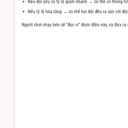
Nếu đội yếu có tỷ lệ giảm nhanh → có thể có thông ti
Nếu tỷ lệ hòa tăng → có thể hai đội đều ra sân với đ
Người chơi nhạy bén sẽ “đọc vị” được điều này, và đưa ra