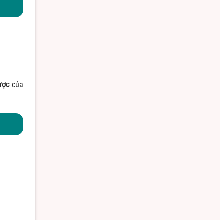
ược
của