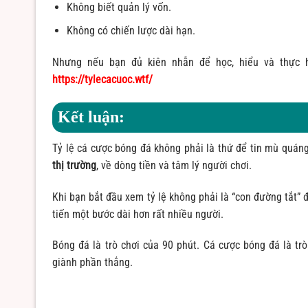
Không biết quản lý vốn.
Không có chiến lược dài hạn.
Nhưng nếu bạn đủ kiên nhẫn để học, hiểu và thực h
https://tylecacuoc.wtf/
Kết luận:
Tỷ lệ cá cược bóng đá không phải là thứ để tin mù quáng
thị trường
, về dòng tiền và tâm lý người chơi.
Khi bạn bắt đầu xem tỷ lệ không phải là “con đường tắt”
tiến một bước dài hơn rất nhiều người.
Bóng đá là trò chơi của 90 phút. Cá cược bóng đá là trò
giành phần thắng.