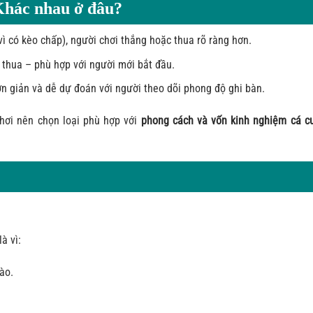
 Khác nhau ở đâu?
(vì có kèo chấp), người chơi thắng hoặc thua rõ ràng hơn.
, thua – phù hợp với người mới bắt đầu.
ơn giản và dễ dự đoán với người theo dõi phong độ ghi bàn.
chơi nên chọn loại phù hợp với
phong cách và vốn kinh nghiệm cá c
à vì:
ào.