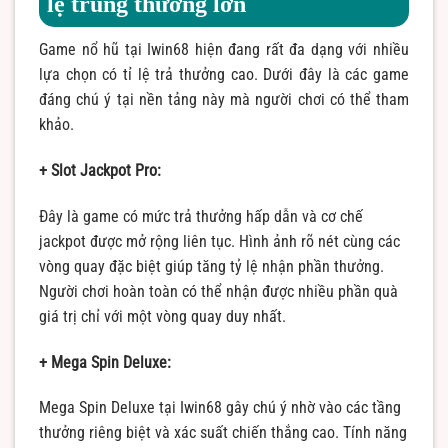
lệ trúng thưởng lớn
Game nổ hũ tại Iwin68 hiện đang rất đa dạng với nhiều
lựa chọn có tỉ lệ trả thưởng cao. Dưới đây là các game
đáng chú ý tại nền tảng này mà người chơi có thể tham
khảo.
+ Slot Jackpot Pro:
Đây là game có mức trả thưởng hấp dẫn và cơ chế
jackpot được mở rộng liên tục. Hình ảnh rõ nét cùng các
vòng quay đặc biệt giúp tăng tỷ lệ nhận phần thưởng.
Người chơi hoàn toàn có thể nhận được nhiều phần quà
giá trị chỉ với một vòng quay duy nhất.
+ Mega Spin Deluxe:
Mega Spin Deluxe tại Iwin68 gây chú ý nhờ vào các tầng
thưởng riêng biệt và xác suất chiến thắng cao. Tính năng