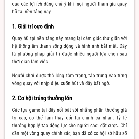
qua các lợi ích đáng chú ý khi mọi người tham gia quay
hũ tại nền tảng này.
1. Giải trí cực đỉnh
Quay hũ tại nền tảng này mang lại cảm giác thư giãn với
hệ thống âm thanh sống động và hình ảnh bắt mắt. Đây
là phương pháp giải trí được nhiều người lựa chọn sau
thời gian làm việc.
Người chơi được thả lỏng tâm trạng, tập trung vào từng
vòng quay với nhịp điệu cuốn hút và đầy bất ngờ.
2. Cơ hội trúng thưởng lớn
Các tựa game tại đây nổi bật với những phần thưởng giá
trị cao, có thể làm thay đổi tài chính cá nhân. Tỷ lệ
thưởng hợp lý tạo động lực cho người chơi đặt cược. Chỉ
cần một vòng quay chính xác, bạn đã có cơ hội sở hữu số