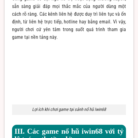
sẵn sàng giải đáp mọi thắc mắc của người dùng một
cách rõ ràng. Các kênh liên hệ được duy trì liên tục và ổn
định, từ liên hệ trực tiếp, hotline hay bằng email. Vì vậy,
người chơi cứ yên tâm trong suốt quá trình tham gia
game tại nền tảng này.
Lợi ích khi chơi game tại sảnh nổ hũ Iwin68
III. Các game nổ hũ iwin68 với tỷ