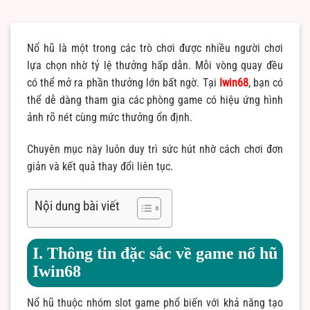
Nổ hũ là một trong các trò chơi được nhiều người chơi
lựa chọn nhờ tỷ lệ thưởng hấp dẫn. Mỗi vòng quay đều
có thể mở ra phần thưởng lớn bất ngờ. Tại
Iwin68
, bạn có
thể dễ dàng tham gia các phòng game có hiệu ứng hình
ảnh rõ nét cùng mức thưởng ổn định.
Chuyên mục này luôn duy trì sức hút nhờ cách chơi đơn
giản và kết quả thay đổi liên tục.
Nội dung bài viết
I. Thông tin đặc sắc về game nổ hũ
Iwin68
Nổ hũ thuộc nhóm slot game phổ biến với khả năng tạo