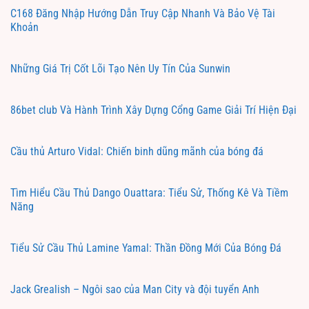
C168 Đăng Nhập Hướng Dẫn Truy Cập Nhanh Và Bảo Vệ Tài
Khoản
Những Giá Trị Cốt Lõi Tạo Nên Uy Tín Của Sunwin
86bet club Và Hành Trình Xây Dựng Cổng Game Giải Trí Hiện Đại
Cầu thủ Arturo Vidal: Chiến binh dũng mãnh của bóng đá
Tìm Hiểu Cầu Thủ Dango Ouattara: Tiểu Sử, Thống Kê Và Tiềm
Năng
Tiểu Sử Cầu Thủ Lamine Yamal: Thần Đồng Mới Của Bóng Đá
Jack Grealish – Ngôi sao của Man City và đội tuyển Anh