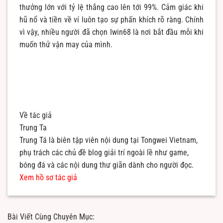
thưởng lớn với tỷ lệ thắng cao lên tới 99%. Cảm giác khi
hũ nổ và tiền về ví luôn tạo sự phấn khích rõ ràng. Chính
vì vậy, nhiều người đã chọn Iwin68 là nơi bắt đầu mỗi khi
muốn thử vận may của mình.
Về tác giả
Trung Ta
Trung Tá là biên tập viên nội dung tại Tongwei Vietnam,
phụ trách các chủ đề blog giải trí ngoài lề như game,
bóng đá và các nội dung thư giãn dành cho người đọc.
Xem hồ sơ tác giả
Bài Viết Cùng Chuyên Mục: