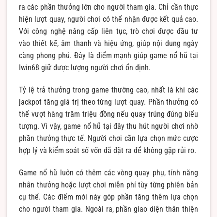
ra các phần thưởng lớn cho người tham gia. Chỉ cần thực
hiện lượt quay, người chơi có thể nhận được kết quả cao.
Với công nghệ nâng cấp liên tục, trò chơi được đầu tư
vào thiết kế, âm thanh và hiệu ứng, giúp nội dung ngày
càng phong phú. Đây là điểm mạnh giúp game nổ hũ tại
Iwin68 giữ được lượng người chơi ổn định.
Tỷ lệ trả thưởng trong game thường cao, nhất là khi các
jackpot tăng giá trị theo từng lượt quay. Phần thưởng có
thể vượt hàng trăm triệu đồng nếu quay trúng đúng biểu
tượng. Vì vậy, game nổ hũ tại đây thu hút người chơi nhờ
phần thưởng thực tế. Người chơi cần lựa chọn mức cược
hợp lý và kiểm soát số vốn đã đặt ra để không gặp rủi ro.
Game nổ hũ luôn có thêm các vòng quay phụ, tính năng
nhân thưởng hoặc lượt chơi miễn phí tùy từng phiên bản
cụ thể. Các điểm mới này góp phần tăng thêm lựa chọn
cho người tham gia. Ngoài ra, phần giao diện thân thiện