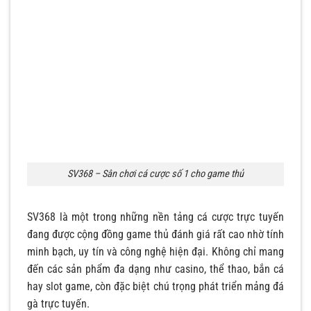
SV368 – Sân chơi cá cược số 1 cho game thủ
SV368 là một trong những nền tảng cá cược trực tuyến
đang được cộng đồng game thủ đánh giá rất cao nhờ tính
minh bạch, uy tín và công nghệ hiện đại. Không chỉ mang
đến các sản phẩm đa dạng như casino, thể thao, bắn cá
hay slot game, còn đặc biệt chú trọng phát triển mảng đá
gà trực tuyến.