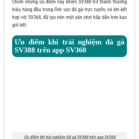
Chính những ưu điểm này khiến SV388 trở thành thương
hiệu hàng đầu trong lĩnh vực đá gà trực tuyến, và khi kết
hợp với SV368, đã tạo nên một sân chơi hấp dẫn hơn bao
giờ hết.
Ưu điểm khi trải nghiệm đá gà
SV388 trên app SV368
Ưu điểm khi trải nghiệm đá gà SV388 trên app SV368