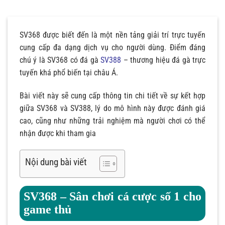
SV368 được biết đến là một nền tảng giải trí trực tuyến
cung cấp đa dạng dịch vụ cho người dùng. Điểm đáng
chú ý là SV368 có đá gà
SV388
– thương hiệu đá gà trực
tuyến khá phổ biến tại châu Á.
Bài viết này sẽ cung cấp thông tin chi tiết về sự kết hợp
giữa SV368 và SV388, lý do mô hình này được đánh giá
cao, cũng như những trải nghiệm mà người chơi có thể
nhận được khi tham gia
Nội dung bài viết
SV368 – Sân chơi cá cược số 1 cho
game thủ