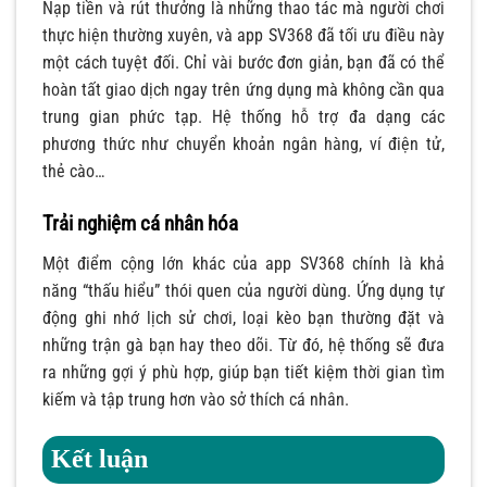
Nạp tiền và rút thưởng là những thao tác mà người chơi
thực hiện thường xuyên, và app SV368 đã tối ưu điều này
một cách tuyệt đối. Chỉ vài bước đơn giản, bạn đã có thể
hoàn tất giao dịch ngay trên ứng dụng mà không cần qua
trung gian phức tạp. Hệ thống hỗ trợ đa dạng các
phương thức như chuyển khoản ngân hàng, ví điện tử,
thẻ cào…
Trải nghiệm cá nhân hóa
Một điểm cộng lớn khác của app SV368 chính là khả
năng “thấu hiểu” thói quen của người dùng. Ứng dụng tự
động ghi nhớ lịch sử chơi, loại kèo bạn thường đặt và
những trận gà bạn hay theo dõi. Từ đó, hệ thống sẽ đưa
ra những gợi ý phù hợp, giúp bạn tiết kiệm thời gian tìm
kiếm và tập trung hơn vào sở thích cá nhân.
Kết luận