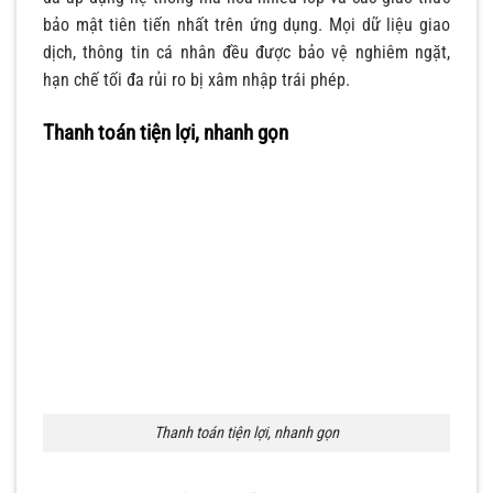
bảo mật tiên tiến nhất trên ứng dụng. Mọi dữ liệu giao
dịch, thông tin cá nhân đều được bảo vệ nghiêm ngặt,
hạn chế tối đa rủi ro bị xâm nhập trái phép.
Thanh toán tiện lợi, nhanh gọn
Thanh toán tiện lợi, nhanh gọn