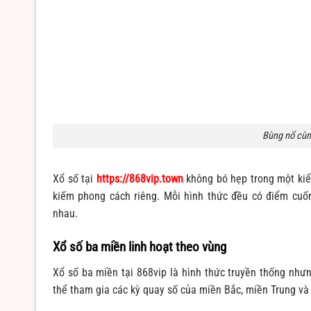
Bùng nổ cùng
Xổ số tại
https://868vip.town
không bó hẹp trong một kiể
kiếm phong cách riêng. Mỗi hình thức đều có điểm cuốn 
nhau.
Xổ số ba miền linh hoạt theo vùng
Xổ số ba miền tại 868vip là hình thức truyền thống như
thể tham gia các kỳ quay số của miền Bắc, miền Trung và