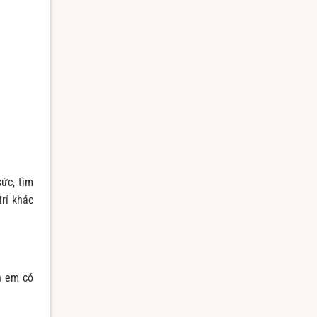
ức, tìm
rí khác
h em có