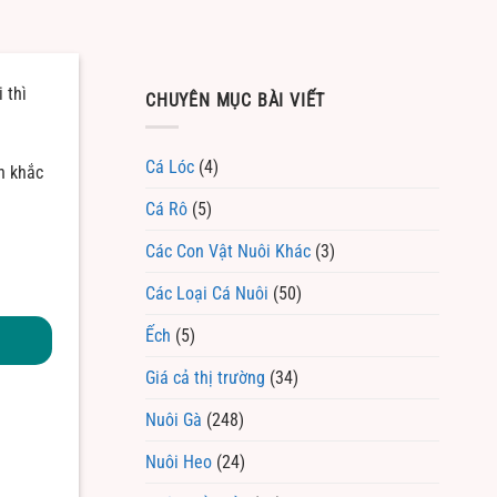
 thì
CHUYÊN MỤC BÀI VIẾT
Cá Lóc
(4)
h khắc
Cá Rô
(5)
Các Con Vật Nuôi Khác
(3)
Các Loại Cá Nuôi
(50)
Ếch
(5)
Giá cả thị trường
(34)
Nuôi Gà
(248)
Nuôi Heo
(24)