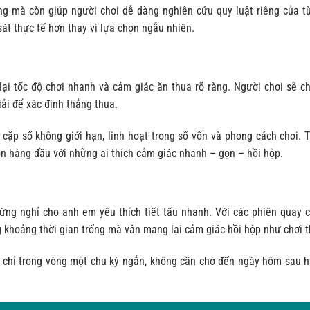
g mà còn giúp người chơi dễ dàng nghiên cứu quy luật riêng của t
sát thực tế hơn thay vì lựa chọn ngẫu nhiên.
 lại tốc độ chơi nhanh và cảm giác ăn thua rõ ràng. Người chơi sẽ c
iải để xác định thắng thua.
ặp số không giới hạn, linh hoạt trong số vốn và phong cách chơi. Tỷ
họn hàng đầu với những ai thích cảm giác nhanh – gọn – hồi hộp.
gừng nghỉ cho anh em yêu thích tiết tấu nhanh. Với các phiên quay c
 khoảng thời gian trống mà vẫn mang lại cảm giác hồi hộp như chơi t
 chỉ trong vòng một chu kỳ ngắn, không cần chờ đến ngày hôm sau h