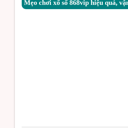
Mẹo chơi xổ số 868vip hiệu quả, vậ