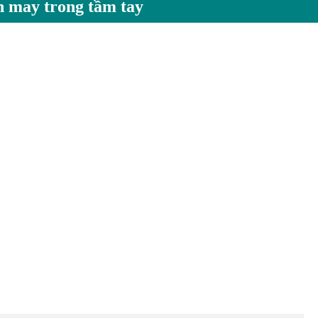
n may trong tầm tay