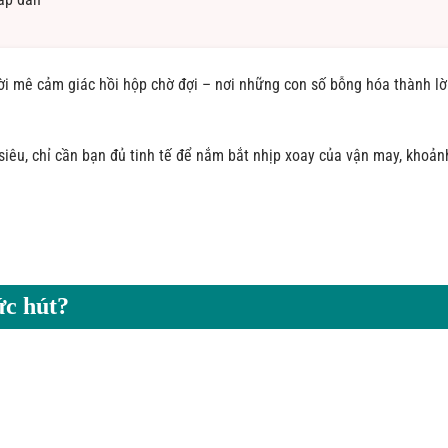
i mê cảm giác hồi hộp chờ đợi – nơi những con số bỗng hóa thành lời
 siêu, chỉ cần bạn đủ tinh tế để nắm bắt nhịp xoay của vận may, khoản
ức hút?