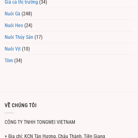
Giá cả thị trường
(34)
Nuôi Gà
(248)
Nuôi Heo
(24)
Nuôi Thủy Sản
(17)
Nuôi Vịt
(10)
Tôm
(34)
VỀ CHÚNG TÔI
CÔNG TY TNHH TONGWEI VIETNAM
+ Địa chỉ: KCN Tân Hương, Châu Thành, Tiền Giang