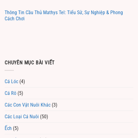
Thông Tin Cầu Thủ Mathys Tel: Tiểu Sử, Sự Nghiệp & Phong
Cách Chơi
CHUYÊN MỤC BÀI VIẾT
Cá Lóc
(4)
Cá Rô
(5)
Các Con Vật Nuôi Khác
(3)
Các Loại Cá Nuôi
(50)
Ếch
(5)