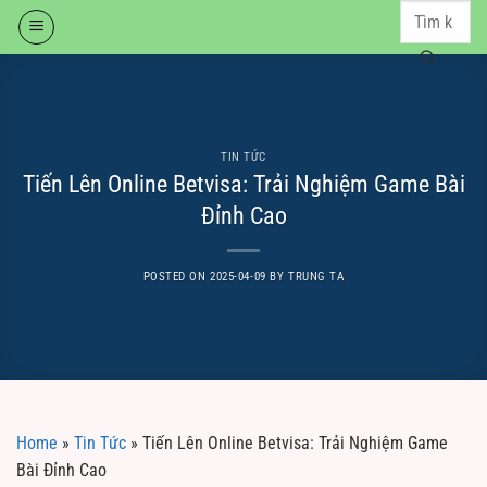
Skip
to
content
TIN TỨC
Tiến Lên Online Betvisa: Trải Nghiệm Game Bài
Đỉnh Cao
POSTED ON
2025-04-09
BY
TRUNG TA
Home
»
Tin Tức
»
Tiến Lên Online Betvisa: Trải Nghiệm Game
Bài Đỉnh Cao