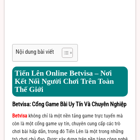
Nội dung bài viết
Tiến Lên Online Betvisa – Nơi
Kết Nối Người Chơi Trên Toàn
Thế Giới
Betvisa: Cổng Game Bài Uy Tín Và Chuyên Nghiệp
Betvisa
không chỉ là một nền tảng game trực tuyến mà
còn là một cổng game uy tín, chuyên cung cấp các trò
chơi bài hấp dẫn, trong đó Tiến Lên là một trong những
trò chơi chủ đạo. Được xây dựng trên nền tảng công nghệ