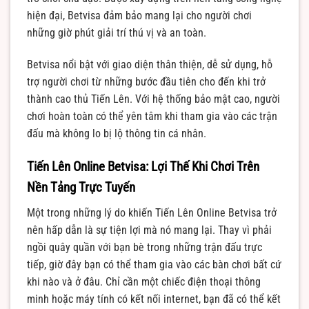
hiện đại, Betvisa đảm bảo mang lại cho người chơi
những giờ phút giải trí thú vị và an toàn.
Betvisa nổi bật với giao diện thân thiện, dễ sử dụng, hỗ
trợ người chơi từ những bước đầu tiên cho đến khi trở
thành cao thủ Tiến Lên. Với hệ thống bảo mật cao, người
chơi hoàn toàn có thể yên tâm khi tham gia vào các trận
đấu mà không lo bị lộ thông tin cá nhân.
Tiến Lên Online Betvisa: Lợi Thế Khi Chơi Trên
Nền Tảng Trực Tuyến
Một trong những lý do khiến Tiến Lên Online Betvisa trở
nên hấp dẫn là sự tiện lợi mà nó mang lại. Thay vì phải
ngồi quây quần với bạn bè trong những trận đấu trực
tiếp, giờ đây bạn có thể tham gia vào các bàn chơi bất cứ
khi nào và ở đâu. Chỉ cần một chiếc điện thoại thông
minh hoặc máy tính có kết nối internet, bạn đã có thể kết