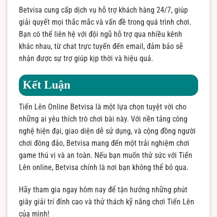
Betvisa cung cấp dịch vụ hỗ trợ khách hàng 24/7, giúp
giải quyết mọi thắc mắc và vấn đề trong quá trình chơi.
Bạn có thể liên hệ với đội ngũ hỗ trợ qua nhiều kênh
khác nhau, từ chat trực tuyến đến email, đảm bảo sẽ
nhận được sự trợ giúp kịp thời và hiệu quả.
Kết Luận
Tiến Lên Online Betvisa là một lựa chọn tuyệt vời cho
những ai yêu thích trò chơi bài này. Với nền tảng công
nghệ hiện đại, giao diện dễ sử dụng, và cộng đồng người
chơi đông đảo, Betvisa mang đến một trải nghiệm chơi
game thú vị và an toàn. Nếu bạn muốn thử sức với Tiến
Lên online, Betvisa chính là nơi bạn không thể bỏ qua.
Hãy tham gia ngay hôm nay để tận hưởng những phút
giây giải trí đỉnh cao và thử thách kỹ năng chơi Tiến Lên
của mình!