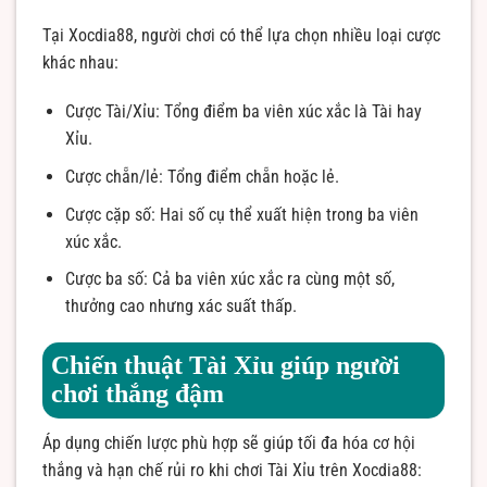
Tại Xocdia88, người chơi có thể lựa chọn nhiều loại cược
khác nhau:
Cược Tài/Xỉu: Tổng điểm ba viên xúc xắc là Tài hay
Xỉu.
Cược chẵn/lẻ: Tổng điểm chẵn hoặc lẻ.
Cược cặp số: Hai số cụ thể xuất hiện trong ba viên
xúc xắc.
Cược ba số: Cả ba viên xúc xắc ra cùng một số,
thưởng cao nhưng xác suất thấp.
Chiến thuật Tài Xỉu giúp người
chơi thắng đậm
Áp dụng chiến lược phù hợp sẽ giúp tối đa hóa cơ hội
thắng và hạn chế rủi ro khi chơi Tài Xỉu trên Xocdia88: