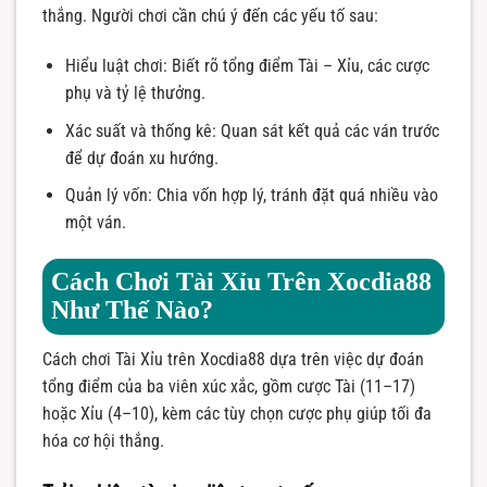
thắng. Người chơi cần chú ý đến các yếu tố sau:
Hiểu luật chơi: Biết rõ tổng điểm Tài – Xỉu, các cược
phụ và tỷ lệ thưởng.
Xác suất và thống kê: Quan sát kết quả các ván trước
để dự đoán xu hướng.
Quản lý vốn: Chia vốn hợp lý, tránh đặt quá nhiều vào
một ván.
Cách Chơi Tài Xỉu Trên Xocdia88
Như Thế Nào?
Cách chơi Tài Xỉu trên Xocdia88 dựa trên việc dự đoán
tổng điểm của ba viên xúc xắc, gồm cược Tài (11–17)
hoặc Xỉu (4–10), kèm các tùy chọn cược phụ giúp tối đa
hóa cơ hội thắng.