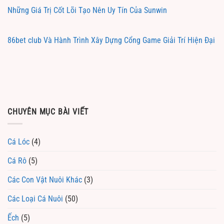
Những Giá Trị Cốt Lõi Tạo Nên Uy Tín Của Sunwin
86bet club Và Hành Trình Xây Dựng Cổng Game Giải Trí Hiện Đại
CHUYÊN MỤC BÀI VIẾT
Cá Lóc
(4)
Cá Rô
(5)
Các Con Vật Nuôi Khác
(3)
Các Loại Cá Nuôi
(50)
Ếch
(5)