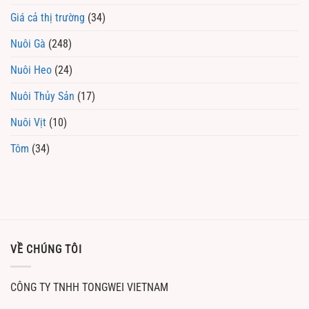
Giá cả thị trường
(34)
Nuôi Gà
(248)
Nuôi Heo
(24)
Nuôi Thủy Sản
(17)
Nuôi Vịt
(10)
Tôm
(34)
VỀ CHÚNG TÔI
CÔNG TY TNHH TONGWEI VIETNAM