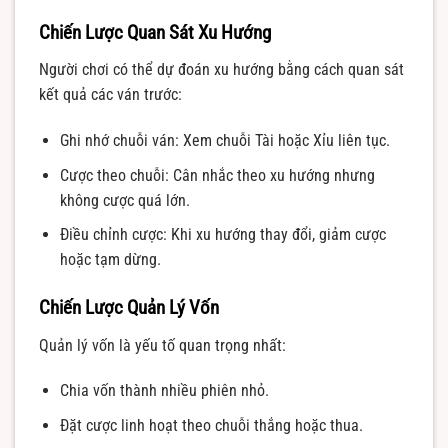
Chiến Lược Quan Sát Xu Hướng
Người chơi có thể dự đoán xu hướng bằng cách quan sát
kết quả các ván trước:
Ghi nhớ chuỗi ván: Xem chuỗi Tài hoặc Xỉu liên tục.
Cược theo chuỗi: Cân nhắc theo xu hướng nhưng
không cược quá lớn.
Điều chỉnh cược: Khi xu hướng thay đổi, giảm cược
hoặc tạm dừng.
Chiến Lược Quản Lý Vốn
Quản lý vốn là yếu tố quan trọng nhất:
Chia vốn thành nhiều phiên nhỏ.
Đặt cược linh hoạt theo chuỗi thắng hoặc thua.