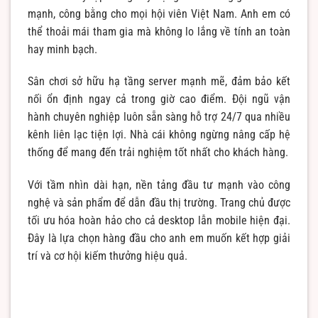
mạnh, công bằng cho mọi hội viên Việt Nam. Anh em có
thể thoải mái tham gia mà không lo lắng về tính an toàn
hay minh bạch.
Sân chơi sở hữu hạ tầng server mạnh mẽ, đảm bảo kết
nối ổn định ngay cả trong giờ cao điểm. Đội ngũ vận
hành chuyên nghiệp luôn sẵn sàng hỗ trợ 24/7 qua nhiều
kênh liên lạc tiện lợi. Nhà cái không ngừng nâng cấp hệ
thống để mang đến trải nghiệm tốt nhất cho khách hàng.
Với tầm nhìn dài hạn, nền tảng đầu tư mạnh vào công
nghệ và sản phẩm để dẫn đầu thị trường. Trang chủ được
tối ưu hóa hoàn hảo cho cả desktop lẫn mobile hiện đại.
Đây là lựa chọn hàng đầu cho anh em muốn kết hợp giải
trí và cơ hội kiếm thưởng hiệu quả.