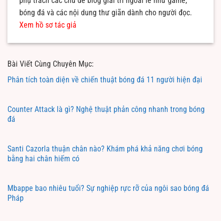
phụ trách các chủ đề blog giải trí ngoài lề như game,
bóng đá và các nội dung thư giãn dành cho người đọc.
Xem hồ sơ tác giả
Bài Viết Cùng Chuyên Mục:
Phân tích toàn diện về chiến thuật bóng đá 11 người hiện đại
Counter Attack là gì? Nghệ thuật phản công nhanh trong bóng
đá
Santi Cazorla thuận chân nào? Khám phá khả năng chơi bóng
bằng hai chân hiếm có
Mbappe bao nhiêu tuổi? Sự nghiệp rực rỡ của ngôi sao bóng đá
Pháp