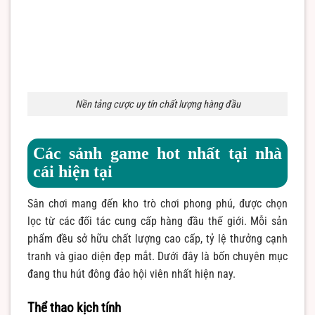
Nền tảng cược uy tín chất lượng hàng đầu
Các sảnh game hot nhất tại nhà
cái hiện tại
Sân chơi mang đến kho trò chơi phong phú, được chọn
lọc từ các đối tác cung cấp hàng đầu thế giới. Mỗi sản
phẩm đều sở hữu chất lượng cao cấp, tỷ lệ thưởng cạnh
tranh và giao diện đẹp mắt. Dưới đây là bốn chuyên mục
đang thu hút đông đảo hội viên nhất hiện nay.
Thể thao kịch tính