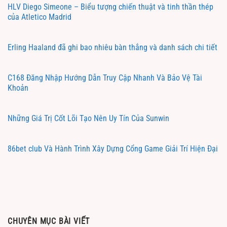
HLV Diego Simeone – Biểu tượng chiến thuật và tinh thần thép
của Atletico Madrid
Erling Haaland đã ghi bao nhiêu bàn thắng và danh sách chi tiết
C168 Đăng Nhập Hướng Dẫn Truy Cập Nhanh Và Bảo Vệ Tài
Khoản
Những Giá Trị Cốt Lõi Tạo Nên Uy Tín Của Sunwin
86bet club Và Hành Trình Xây Dựng Cổng Game Giải Trí Hiện Đại
CHUYÊN MỤC BÀI VIẾT