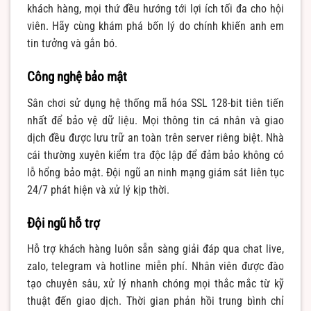
khách hàng, mọi thứ đều hướng tới lợi ích tối đa cho hội
viên. Hãy cùng khám phá bốn lý do chính khiến anh em
tin tưởng và gắn bó.
Công nghệ bảo mật
Sân chơi sử dụng hệ thống mã hóa SSL 128-bit tiên tiến
nhất để bảo vệ dữ liệu. Mọi thông tin cá nhân và giao
dịch đều được lưu trữ an toàn trên server riêng biệt. Nhà
cái thường xuyên kiểm tra độc lập để đảm bảo không có
lỗ hổng bảo mật. Đội ngũ an ninh mạng giám sát liên tục
24/7 phát hiện và xử lý kịp thời.
Đội ngũ hỗ trợ
Hỗ trợ khách hàng luôn sẵn sàng giải đáp qua chat live,
zalo, telegram và hotline miễn phí. Nhân viên được đào
tạo chuyên sâu, xử lý nhanh chóng mọi thắc mắc từ kỹ
thuật đến giao dịch. Thời gian phản hồi trung bình chỉ