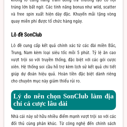
trúng lớn bất ngờ. Các tính năng bonus như wild, scatter
và free spin xuất hiện dày đặc. Khuyến mãi tặng vòng
quay miễn phí được tổ chức hàng ngày.
Lô đề SonClub
Lô đề cung cấp kết quả chính xác từ các đài miền Bắc,
Trung, Nam kèm loại siêu tốc mỗi 5 phút. Tỷ lệ ăn cao
vượt trội so với truyền thống, đặc biệt với các gói cược
xiên. Hệ thống soi cầu hỗ trợ kèm lịch sử kết quả chi tiết
giúp dự đoán hiệu quả. Hoàn tiền đặc biệt dành riêng
cho chuyên mục này giảm thiểu rủi ro.
Lý do nên chọn SonClub làm địa
chỉ cá cược lâu dài
Nhà cái này sở hữu nhiều điểm mạnh vượt trội so với các
đối thủ cùng phân khúc. Từ công nghệ đến chính sách