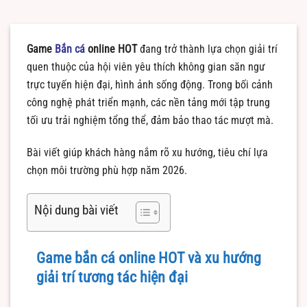
Game
Bắn cá
online HOT
đang trở thành lựa chọn giải trí
quen thuộc của hội viên yêu thích không gian săn ngư
trực tuyến hiện đại, hình ảnh sống động. Trong bối cảnh
công nghệ phát triển mạnh, các nền tảng mới tập trung
tối ưu trải nghiệm tổng thể, đảm bảo thao tác mượt mà.
Bài viết giúp khách hàng nắm rõ xu hướng, tiêu chí lựa
chọn môi trường phù hợp năm 2026.
Nội dung bài viết
Game bắn cá online HOT và xu hướng
giải trí tương tác hiện đại