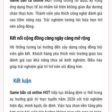
Game bắn cá online HOT
trong tương lai được kỳ vọng
ứng dụng thực tế ảo nhằm tái hiện không gian đại dương
chân thực hơn. Thành viên yêu thích công nghệ đánh giá
cao tiềm năng này. Trải nghiệm tương tác hứa hẹn trở
nên sống động.
Kết nối cộng đồng càng ngày càng mở rộng
Hệ thống tương lai hướng đến xây dựng cộng đồng hội
viên gắn kết. Khách hàng yêu thích môi trường giao lưu
đánh giá cao khả năng chia sẻ kinh nghiệm. Điều này
giúp trải nghiệm giải trí trở nên sôi động hơn.
Kết luận
Game bắn cá online HOT
tiếp tục khẳng định vị thế trong
xu hướng giải trí trực tuyến năm 2026 với trải nghiệm
hiện đại, minh bạch, ổn định. Việc lựa chọn nền tảng phù