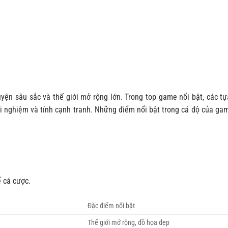
uyện sâu sắc và thế giới mở rộng lớn. Trong top game nổi bật, các t
ải nghiệm và tính cạnh tranh. Những điểm nổi bật trong cá độ của ga
 cá cược.
Đặc điểm nổi bật
Thế giới mở rộng, đồ họa đẹp