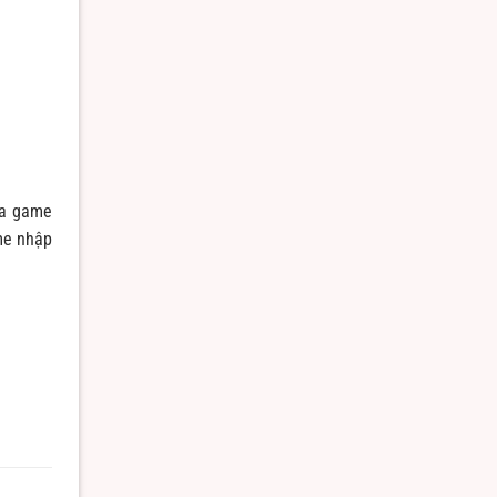
ựa game
me nhập