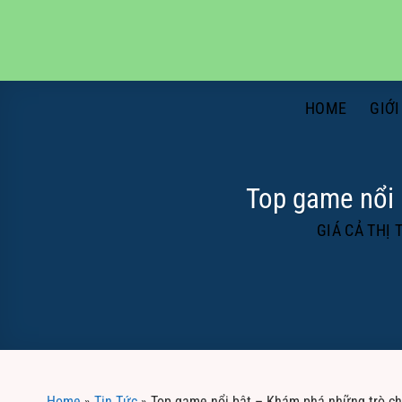
Skip
to
content
HOME
GIỚI
Top game nổi 
GIÁ CẢ THỊ
Home
»
Tin Tức
»
Top game nổi bật – Khám phá những trò ch