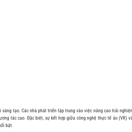
 sáng tạo. Các nhà phát triển tập trung vào việc nâng cao trải nghi
ương tác cao. Đặc biệt, sự kết hợp giữa công nghệ thực tế ảo (VR) và
ổi bật.