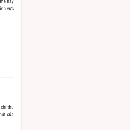
ame này
ĩnh vực
 chỉ thu
hút của