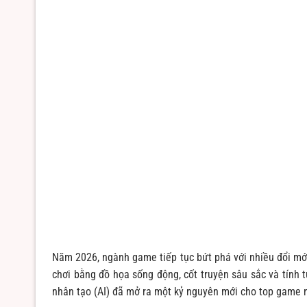
Năm 2026, ngành game tiếp tục bứt phá với nhiều đổi mới
chơi bằng đồ họa sống động, cốt truyện sâu sắc và tính t
nhân tạo (AI) đã mở ra một kỷ nguyên mới cho top game n