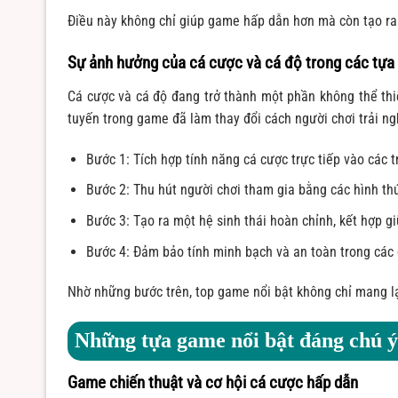
Điều này không chỉ giúp game hấp dẫn hơn mà còn tạo ra 
Sự ảnh hưởng của cá cược và cá độ trong các tựa
Cá cược và cá độ đang trở thành một phần không thể thiế
tuyến trong game đã làm thay đổi cách người chơi trải n
Bước 1: Tích hợp tính năng cá cược trực tiếp vào các 
Bước 2: Thu hút người chơi tham gia bằng các hình thứ
Bước 3: Tạo ra một hệ sinh thái hoàn chỉnh, kết hợp giữ
Bước 4: Đảm bảo tính minh bạch và an toàn trong các 
Nhờ những bước trên, top game nổi bật không chỉ mang lại
Những tựa game nổi bật đáng chú ý
Game chiến thuật và cơ hội cá cược hấp dẫn