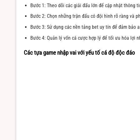
Bước 1: Theo dõi các giải đấu lớn để cập nhật thông ti
Bước 2: Chọn những trận đấu có đội hình rõ ràng và p
Bước 3: Sử dụng các nền tảng bet uy tín để đảm bảo a
Bước 4: Quản lý vốn cá cược hợp lý để tối ưu hóa lợi 
Các tựa game nhập vai với yếu tố cá độ độc đáo