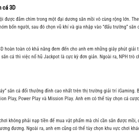
n cá 3D
 hội được đắm chìm trong một đại dương săn mồi vô cùng rộng lớn. Th
hóm bốn người, sau đó chọn vũ khí và gia nhập vào “đấu trường” săn 
 3D hoàn toàn có khả năng đem đến cho anh em những giây phút giải tr
 săn cá thì việc nổ hũ Jackpot là cực kỳ đơn giản. Ngoài ra, NPH trò c
y” săn cá đổi thưởng đỉnh cao nhất trên thị trường giải trí iGaming. 
tion Play, Power Play và Mission Play. Anh em có thể tùy chọn cá cược
hơi không phải nạp tiền để mua vật phẩm mà chỉ cần săn được mồi, 
tương đương. Ngoài ra, anh em cũng có thể tùy chọn khu vực chơi khá