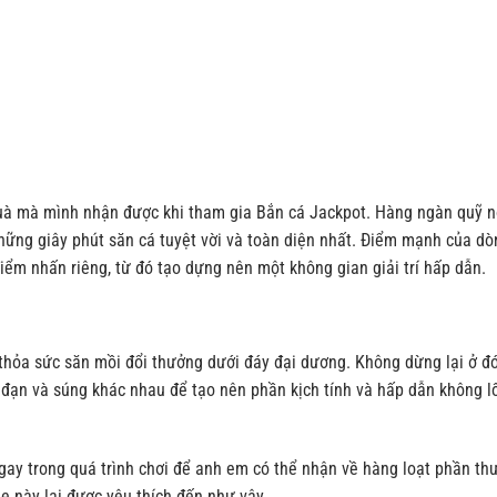
quà mà mình nhận được khi tham gia Bắn cá Jackpot. Hàng ngàn quỹ n
hững giây phút săn cá tuyệt vời và toàn diện nhất. Điểm mạnh của dò
ểm nhấn riêng, từ đó tạo dựng nên một không gian giải trí hấp dẫn.
thỏa sức săn mồi đổi thưởng dưới đáy đại dương. Không dừng lại ở đ
 đạn và súng khác nhau để tạo nên phần kịch tính và hấp dẫn không l
gay trong quá trình chơi để anh em có thể nhận về hàng loạt phần th
ame này lại được yêu thích đến như vậy.