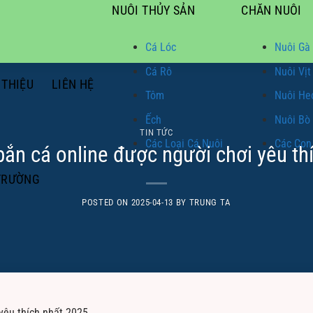
NUÔI THỦY SẢN
CHĂN NUÔI
Cá Lóc
Nuôi Gà
Cá Rô
Nuôi Vịt
 THIỆU
LIÊN HỆ
Tôm
Nuôi He
Ếch
Nuôi Bò
TIN TỨC
Các Loại Cá Nuôi
Các Con
ắn cá online được người chơi yêu th
 TRƯỜNG
POSTED ON
2025-04-13
BY
TRUNG TA
yêu thích nhất 2025