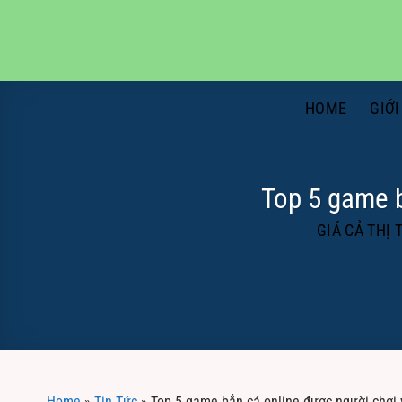
Skip
to
content
HOME
GIỚI
Top 5 game b
GIÁ CẢ THỊ
Home
»
Tin Tức
»
Top 5 game bắn cá online được người chơi 