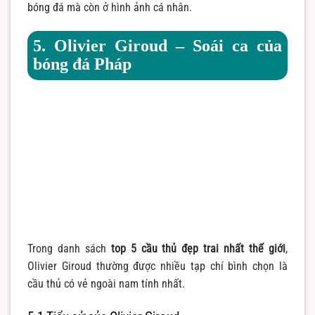
bóng đá mà còn ở hình ảnh cá nhân.
5. Olivier Giroud – Soái ca của
bóng đá Pháp
Trong danh sách
top 5 cầu thủ đẹp trai nhất thế giới
,
Olivier Giroud thường được nhiều tạp chí bình chọn là
cầu thủ có vẻ ngoài nam tính nhất.