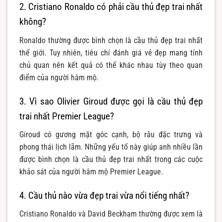
2. Cristiano Ronaldo có phải cầu thủ đẹp trai nhất
không?
Ronaldo thường được bình chọn là cầu thủ đẹp trai nhất
thế giới. Tuy nhiên, tiêu chí đánh giá vẻ đẹp mang tính
chủ quan nên kết quả có thể khác nhau tùy theo quan
điểm của người hâm mộ.
3. Vì sao Olivier Giroud được gọi là cầu thủ đẹp
trai nhất Premier League?
Giroud có gương mặt góc cạnh, bộ râu đặc trưng và
phong thái lịch lãm. Những yếu tố này giúp anh nhiều lần
được bình chọn là cầu thủ đẹp trai nhất trong các cuộc
khảo sát của người hâm mộ Premier League.
4. Cầu thủ nào vừa đẹp trai vừa nổi tiếng nhất?
Cristiano Ronaldo và David Beckham thường được xem là