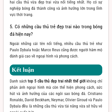
hai cầu thủ vừa đẹp trai vừa nổi tiếng nhất. Họ có sự
nghiệp bóng đá thành công và ảnh hưởng lớn trong lĩnh
vực thời trang.
5. Có những cầu thủ trẻ đẹp trai nào trong bóng
đá hiện nay?
Ngoài những cái tên nổi tiếng, nhiều cầu thủ trẻ như
Paulo Dybala hoặc Marco Reus cũng được người hâm mộ
đánh giá cao về ngoại hình và phong cách.
Kết luận
Danh sách
top 5 cầu thủ đẹp trai nhất thế giới
không chỉ
phản ánh ngoại hình mà còn thể hiện phong cách, sức
hút và ảnh hưởng của các ngôi sao bóng đá. Cristiano
Ronaldo, David Beckham, Neymar, Olivier Giroud và Paulo
Dybala đều là những cầu thủ vừa tài năng vừa sở hữu vẻ