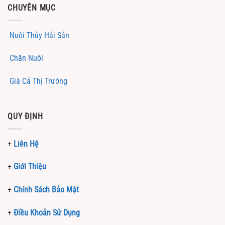
CHUYÊN MỤC
Nuôi Thủy Hải Sản
Chăn Nuôi
Giá Cả Thị Trường
QUY ĐỊNH
+
Liên Hệ
+
Giới Thiệu
+
Chính Sách Bảo Mật
+
Điều Khoản Sử Dụng