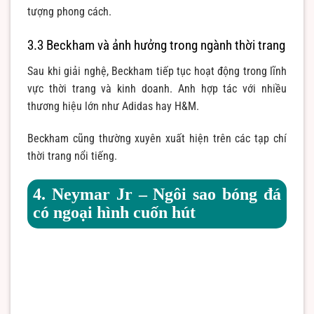
tượng phong cách.
3.3 Beckham và ảnh hưởng trong ngành thời trang
Sau khi giải nghệ, Beckham tiếp tục hoạt động trong lĩnh
vực thời trang và kinh doanh. Anh hợp tác với nhiều
thương hiệu lớn như Adidas hay H&M.
Beckham cũng thường xuyên xuất hiện trên các tạp chí
thời trang nổi tiếng.
4. Neymar Jr – Ngôi sao bóng đá
có ngoại hình cuốn hút