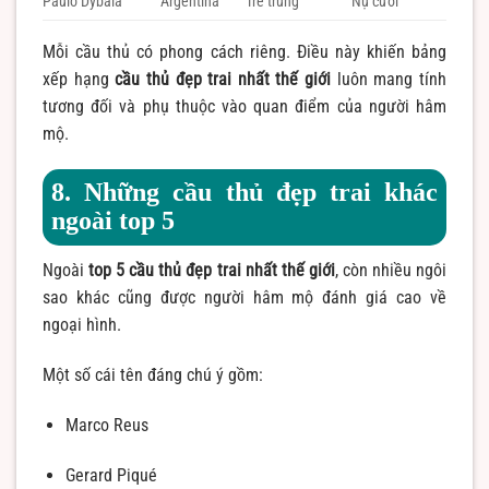
Paulo Dybala
Argentina
Trẻ trung
Nụ cười
Mỗi cầu thủ có phong cách riêng. Điều này khiến bảng
xếp hạng
cầu thủ đẹp trai nhất thế giới
luôn mang tính
tương đối và phụ thuộc vào quan điểm của người hâm
mộ.
8. Những cầu thủ đẹp trai khác
ngoài top 5
Ngoài
top 5 cầu thủ đẹp trai nhất thế giới
, còn nhiều ngôi
sao khác cũng được người hâm mộ đánh giá cao về
ngoại hình.
Một số cái tên đáng chú ý gồm:
Marco Reus
Gerard Piqué