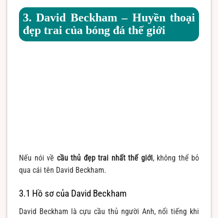
3. David Beckham – Huyền thoại
đẹp trai của bóng đá thế giới
Nếu nói về
cầu thủ đẹp trai nhất thế giới
, không thể bỏ
qua cái tên David Beckham.
3.1 Hồ sơ của David Beckham
David Beckham
là cựu cầu thủ người Anh, nổi tiếng khi