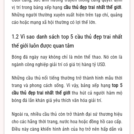
vị trí trong bảng xếp hạng
cầu thủ đẹp trai nhất thế giới
.
Những người thường xuyên xuất hiện trên tạp chí, quảng
cáo hoặc mạng xã hội thường có lợi thế lớn.
1.2 Vì sao danh sách top 5 cầu thủ đẹp trai nhất
thế giới luôn được quan tâm
Bóng đá ngày nay không chỉ là môn thể thao. Nó còn là
ngành công nghiệp giải trí có giá trị hàng tỷ USD.
Những cầu thủ nổi tiếng thường trở thành hình mẫu thời
trang và phong cách sống. Vì vậy, bảng xếp hạng
top 5
cầu thủ đẹp trai nhất thế giới
thu hút cả người hâm mộ
bóng đá lẫn khán giả yêu thích văn hóa giải trí.
Ngoài ra, nhiều cầu thủ còn trở thành đại sứ thương hiệu
cho các hãng thời trang, nước hoa hoặc đồng hồ cao cấp.
Điều này càng khiến hình ảnh của họ trở nên hấp dẫn và