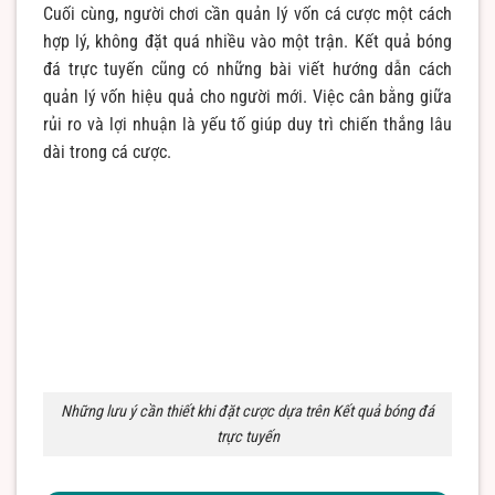
Cuối cùng, người chơi cần quản lý vốn cá cược một cách
hợp lý, không đặt quá nhiều vào một trận. Kết quả bóng
đá trực tuyến cũng có những bài viết hướng dẫn cách
quản lý vốn hiệu quả cho người mới. Việc cân bằng giữa
rủi ro và lợi nhuận là yếu tố giúp duy trì chiến thắng lâu
dài trong cá cược.
Những lưu ý cần thiết khi đặt cược dựa trên Kết quả bóng đá
trực tuyến