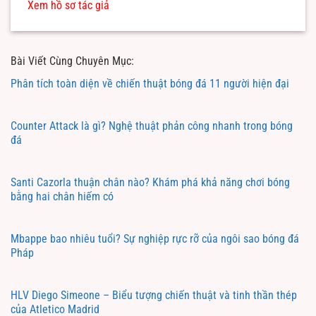
Xem hồ sơ tác giả
Bài Viết Cùng Chuyên Mục:
Phân tích toàn diện về chiến thuật bóng đá 11 người hiện đại
Counter Attack là gì? Nghệ thuật phản công nhanh trong bóng
đá
Santi Cazorla thuận chân nào? Khám phá khả năng chơi bóng
bằng hai chân hiếm có
Mbappe bao nhiêu tuổi? Sự nghiệp rực rỡ của ngôi sao bóng đá
Pháp
HLV Diego Simeone – Biểu tượng chiến thuật và tinh thần thép
của Atletico Madrid