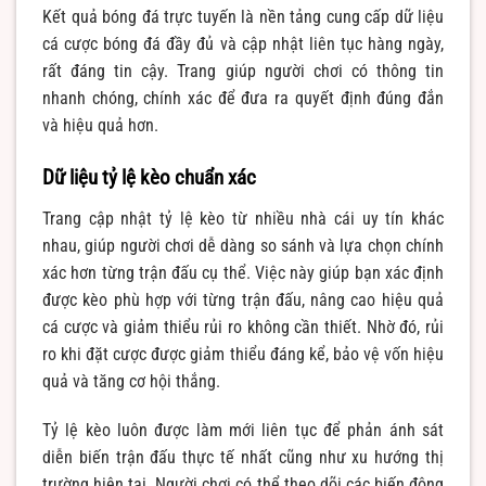
Kết quả bóng đá trực tuyến là nền tảng cung cấp dữ liệu
cá cược bóng đá đầy đủ và cập nhật liên tục hàng ngày,
rất đáng tin cậy. Trang giúp người chơi có thông tin
nhanh chóng, chính xác để đưa ra quyết định đúng đắn
và hiệu quả hơn.
Dữ liệu tỷ lệ kèo chuẩn xác
Trang cập nhật tỷ lệ kèo từ nhiều nhà cái uy tín khác
nhau, giúp người chơi dễ dàng so sánh và lựa chọn chính
xác hơn từng trận đấu cụ thể. Việc này giúp bạn xác định
được kèo phù hợp với từng trận đấu, nâng cao hiệu quả
cá cược và giảm thiểu rủi ro không cần thiết. Nhờ đó, rủi
ro khi đặt cược được giảm thiểu đáng kể, bảo vệ vốn hiệu
quả và tăng cơ hội thắng.
Tỷ lệ kèo luôn được làm mới liên tục để phản ánh sát
diễn biến trận đấu thực tế nhất cũng như xu hướng thị
trường hiện tại. Người chơi có thể theo dõi các biến động