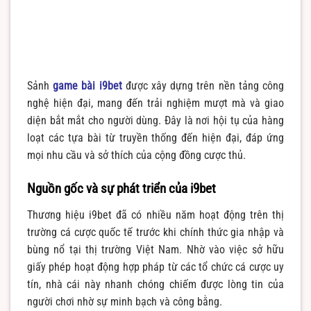
Sảnh
game bài i9bet
được xây dựng trên nền tảng công
nghệ hiện đại, mang đến trải nghiệm mượt mà và giao
diện bắt mắt cho người dùng. Đây là nơi hội tụ của hàng
loạt các tựa bài từ truyền thống đến hiện đại, đáp ứng
mọi nhu cầu và sở thích của cộng đồng cược thủ.
Nguồn gốc và sự phát triển của i9bet
Thương hiệu i9bet đã có nhiều năm hoạt động trên thị
trường cá cược quốc tế trước khi chính thức gia nhập và
bùng nổ tại thị trường Việt Nam. Nhờ vào việc sở hữu
giấy phép hoạt động hợp pháp từ các tổ chức cá cược uy
tín, nhà cái này nhanh chóng chiếm được lòng tin của
người chơi nhờ sự minh bạch và công bằng.