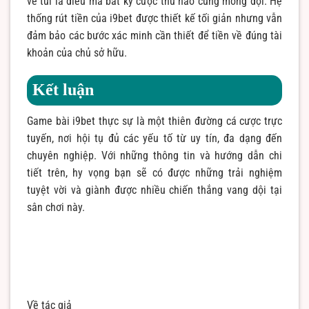
về túi là điều mà bất kỳ cược thủ nào cũng mong đợi. Hệ
thống rút tiền của i9bet được thiết kế tối giản nhưng vẫn
đảm bảo các bước xác minh cần thiết để tiền về đúng tài
khoản của chủ sở hữu.
Kết luận
Game bài i9bet thực sự là một thiên đường cá cược trực
tuyến, nơi hội tụ đủ các yếu tố từ uy tín, đa dạng đến
chuyên nghiệp. Với những thông tin và hướng dẫn chi
tiết trên, hy vọng bạn sẽ có được những trải nghiệm
tuyệt vời và giành được nhiều chiến thắng vang dội tại
sân chơi này.
Về tác giả