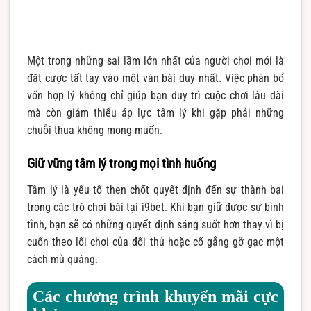
Một trong những sai lầm lớn nhất của người chơi mới là
đặt cược tất tay vào một ván bài duy nhất. Việc phân bổ
vốn hợp lý không chỉ giúp bạn duy trì cuộc chơi lâu dài
mà còn giảm thiểu áp lực tâm lý khi gặp phải những
chuỗi thua không mong muốn.
Giữ vững tâm lý trong mọi tình huống
Tâm lý là yếu tố then chốt quyết định đến sự thành bại
trong các trò chơi bài tại i9bet. Khi bạn giữ được sự bình
tĩnh, bạn sẽ có những quyết định sáng suốt hơn thay vì bị
cuốn theo lối chơi của đối thủ hoặc cố gắng gỡ gạc một
cách mù quáng.
Các chương trình khuyến mãi cực