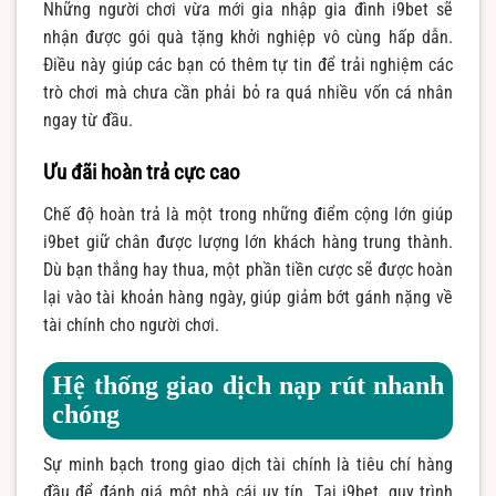
Những người chơi vừa mới gia nhập gia đình i9bet sẽ
nhận được gói quà tặng khởi nghiệp vô cùng hấp dẫn.
Điều này giúp các bạn có thêm tự tin để trải nghiệm các
trò chơi mà chưa cần phải bỏ ra quá nhiều vốn cá nhân
ngay từ đầu.
Ưu đãi hoàn trả cực cao
Chế độ hoàn trả là một trong những điểm cộng lớn giúp
i9bet giữ chân được lượng lớn khách hàng trung thành.
Dù bạn thắng hay thua, một phần tiền cược sẽ được hoàn
lại vào tài khoản hàng ngày, giúp giảm bớt gánh nặng về
tài chính cho người chơi.
Hệ thống giao dịch nạp rút nhanh
chóng
Sự minh bạch trong giao dịch tài chính là tiêu chí hàng
đầu để đánh giá một nhà cái uy tín. Tại i9bet, quy trình