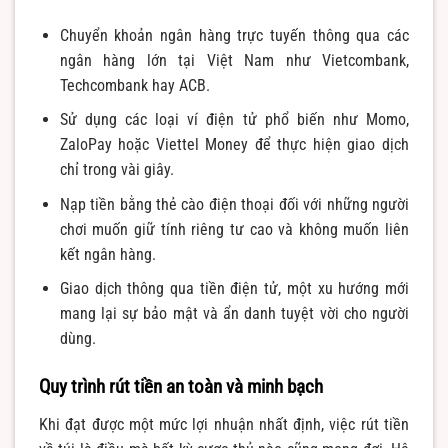
Chuyển khoản ngân hàng trực tuyến thông qua các
ngân hàng lớn tại Việt Nam như Vietcombank,
Techcombank hay ACB.
Sử dụng các loại ví điện tử phổ biến như Momo,
ZaloPay hoặc Viettel Money để thực hiện giao dịch
chỉ trong vài giây.
Nạp tiền bằng thẻ cào điện thoại đối với những người
chơi muốn giữ tính riêng tư cao và không muốn liên
kết ngân hàng.
Giao dịch thông qua tiền điện tử, một xu hướng mới
mang lại sự bảo mật và ẩn danh tuyệt vời cho người
dùng.
Quy trình rút tiền an toàn và minh bạch
Khi đạt được một mức lợi nhuận nhất định, việc rút tiền