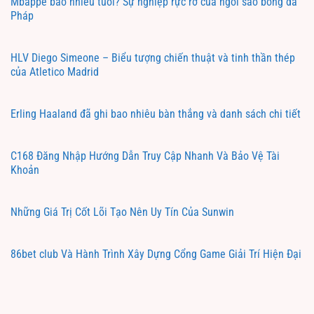
Mbappe bao nhiêu tuổi? Sự nghiệp rực rỡ của ngôi sao bóng đá
Pháp
HLV Diego Simeone – Biểu tượng chiến thuật và tinh thần thép
của Atletico Madrid
Erling Haaland đã ghi bao nhiêu bàn thắng và danh sách chi tiết
C168 Đăng Nhập Hướng Dẫn Truy Cập Nhanh Và Bảo Vệ Tài
Khoản
Những Giá Trị Cốt Lõi Tạo Nên Uy Tín Của Sunwin
86bet club Và Hành Trình Xây Dựng Cổng Game Giải Trí Hiện Đại