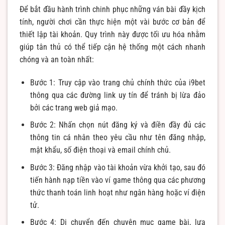
Để bắt đầu hành trình chinh phục những ván bài đầy kịch
tính, người chơi cần thực hiện một vài bước cơ bản để
thiết lập tài khoản. Quy trình này được tối ưu hóa nhằm
giúp tân thủ có thể tiếp cận hệ thống một cách nhanh
chóng và an toàn nhất:
Bước 1: Truy cập vào trang chủ chính thức của i9bet
thông qua các đường link uy tín để tránh bị lừa đảo
bởi các trang web giả mạo.
Bước 2: Nhấn chọn nút đăng ký và điền đầy đủ các
thông tin cá nhân theo yêu cầu như tên đăng nhập,
mật khẩu, số điện thoại và email chính chủ.
Bước 3: Đăng nhập vào tài khoản vừa khởi tạo, sau đó
tiến hành nạp tiền vào ví game thông qua các phương
thức thanh toán linh hoạt như ngân hàng hoặc ví điện
tử.
Bước 4: Di chuyển đến chuyên mục game bài, lựa