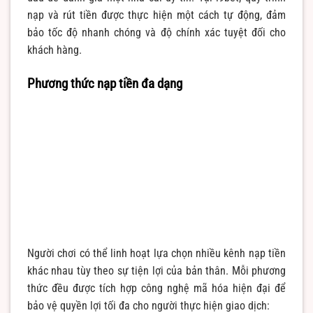
nạp và rút tiền được thực hiện một cách tự động, đảm
bảo tốc độ nhanh chóng và độ chính xác tuyệt đối cho
khách hàng.
Phương thức nạp tiền đa dạng
Người chơi có thể linh hoạt lựa chọn nhiều kênh nạp tiền
khác nhau tùy theo sự tiện lợi của bản thân. Mỗi phương
thức đều được tích hợp công nghệ mã hóa hiện đại để
bảo vệ quyền lợi tối đa cho người thực hiện giao dịch: