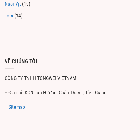
Nuôi Vịt
(10)
Tôm
(34)
VỀ CHÚNG TÔI
CÔNG TY TNHH TONGWEI VIETNAM
+ Địa chỉ: KCN Tân Hương, Châu Thành, Tiền Giang
+
Sitemap