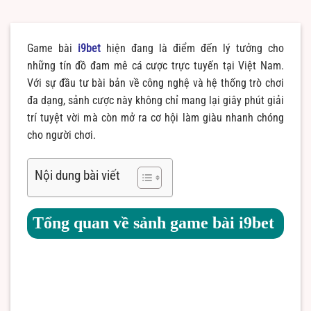
Game bài
i9bet
hiện đang là điểm đến lý tưởng cho
những tín đồ đam mê cá cược trực tuyến tại Việt Nam.
Với sự đầu tư bài bản về công nghệ và hệ thống trò chơi
đa dạng, sảnh cược này không chỉ mang lại giây phút giải
trí tuyệt vời mà còn mở ra cơ hội làm giàu nhanh chóng
cho người chơi.
Nội dung bài viết
Tổng quan về sảnh game bài i9bet